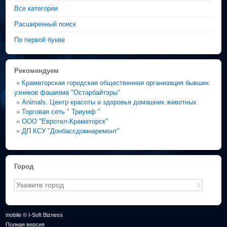
Все категории
Расширенный поиск
По первой букве
Рекомендуем
»
Краматорская городская общественная организация бывших
узников фашизма "Остарбайтэры"
»
Animals. Центр красоты и здоровья домашних животных
»
Торговая сеть " Триумф "
»
ООО "Евротел-Краматорск"
»
ДП КСУ "Донбассдомнаремонт"
Город
X
mobile © I-Soft Bizness
Полная версия