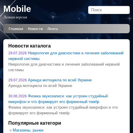
Mobile
Легкая версия
Главная
Новости
Лента
Новости каталога
Неврология для диагностики и лечения заболеваний
29.07.2026
нервной системы
Неврология для диагностики и лечения заболеваний нервной
системы
Аренда мотоцикла по всей Украине
29.07.2026
Аренда мотоцикла по всей Украине
Физика звукозаписи: как устроен студийный
30.06.2026
микрофон и что формирует его фирменный тембр
Физика звукозаписи: как устроен студийный микрофон и что
формирует его фирменный тембр
Популярные категори
»
Магазины, рынки