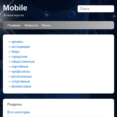
Mobile
Легкая версия
Главная
Новости
Лента
»
архивы
»
ассоциации
»
бюро
»
городские
»
общественные
»
партийные
»
профсоюзы
»
религиозные
»
спортивные
»
финансовые
Разделы
Все категории