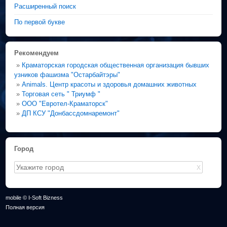
Расширенный поиск
По первой букве
Рекомендуем
»
Краматорская городская общественная организация бывших
узников фашизма "Остарбайтэры"
»
Animals. Центр красоты и здоровья домашних животных
»
Торговая сеть " Триумф "
»
ООО "Евротел-Краматорск"
»
ДП КСУ "Донбассдомнаремонт"
Город
X
mobile © I-Soft Bizness
Полная версия