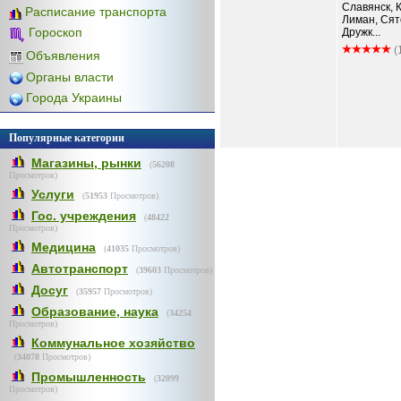
Славянск, 
Расписание транспорта
Лиман, Сят
Гороскоп
Дружк...
(
Объявления
Органы власти
Города Украины
Популярные категории
Магазины, рынки
(
56208
Просмотров)
Услуги
(
51953
Просмотров)
Гос. учреждения
(
48422
Просмотров)
Медицина
(
41035
Просмотров)
Автотранспорт
(
39603
Просмотров)
Досуг
(
35957
Просмотров)
Образование, наука
(
34254
Просмотров)
Коммунальное хозяйство
(
34078
Просмотров)
Промышленность
(
32099
Просмотров)