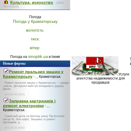
Культура, искусство
(
25912
Просмотров)
Погода
Погода у
Краматорську
вологість:
тиск:
вітер:
sinoptik.ua
Погода на
в Ізюмі
Новые фирмы
Ремонт пральних машин у
Услуги
Краматорську
- , , Краматорськ.
агентства недвижимости для
продавцов
Ремонт пральних машин у Краматорську — швидко
і якісно. Досвідчені майстри виїжджають додому.
Діагно
(0-0-03.04.2026)
Заправка картриджів і
ремонт електроніки
- , ,
Краматорськ.
Сервісний центр на Критому ринку Під Куполом
(місце 41, біля кафе). Заправка та ремонт
картриджів, д
(0-0-28.03.2026)