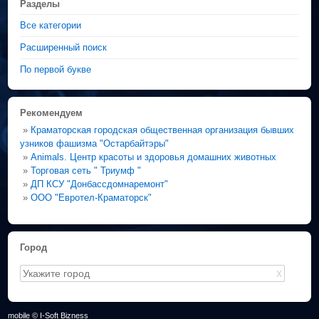
Разделы
Все категории
Расширенный поиск
По первой букве
Рекомендуем
»
Краматорская городская общественная организация бывших
узников фашизма "Остарбайтэры"
»
Animals. Центр красоты и здоровья домашних животных
»
Торговая сеть " Триумф "
»
ДП КСУ "Донбассдомнаремонт"
»
ООО "Евротел-Краматорск"
Город
X
mobile © I-Soft Bizness