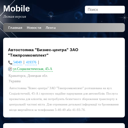
Mobile
Легкая версия
Главная
Новости
Лента
Автостоянка "Бизнес-центра" ЗАО
"Тяжпромкомплект"
|
|
54049
419376
ул.Социалистическая, 45-А
Краматорск, Донецкая обл.
Украина
Автостоянка "Бізнес-центра" ЗАО "Тяжпромкомплект" розташована на вул.
Соціалістичній, 45-А і пропонує надійне паркування для автомобілів. Послуга
призначена для клієнтів, які потребують безпечного збереження транспорту в
центральній частині міста. Для отримання детальної інформації та бронювання
місця звертайтеся за телефонами 5-40-49 або 41-93-76.