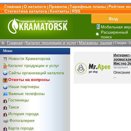
Главная
О каталоге
Правила
Тарифные планы
Рейтинг к
|
|
|
|
Статистика каталога
Контакты
RSS
|
|
Вхід
Мобильная вер
Расширенный
поиск
Главная
Каталог продукции и услуг
Магазины, рынки
|
|
|
Скидка -1
Меню
Интернет-
Новости Краматорска
зоомагаз
Мистер Э
Каталог продукции и услуг
продукция
Сайты организаций каталога
Описание
...
Ответы на вопросы
Наши партнеры
Важные телефоны
Гостиницы
Такси
История города
Фотогалерея
Карта города