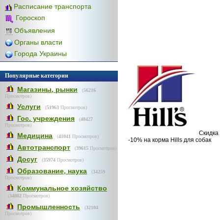
Расписание транспорта
Гороскоп
Объявления
Органы власти
Города Украины
Популярные категории
Магазины, рынки
(
56216
Просмотров)
Услуги
(
51963
Просмотров)
Гос. учреждения
(
48427
Просмотров)
Скидка
Медицина
(
41041
Просмотров)
-10% на корма Hills для собак
Автотранспорт
(
39615
Просмотров)
Досуг
(
35974
Просмотров)
Образование, наука
(
34259
Просмотров)
Коммунальное хозяйство
(
34082
Просмотров)
Промышленность
(
32104
Просмотров)