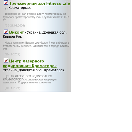
Тренажерний зал Fitness Life
- , , Краматорськ.
Тренажерний зал Fitness Life у Краматорську на
бульварі Краматорському 27а. Групові заняття: TRX,
ст
(0-0-28.03.2026)
Виконт
- Украина, Донецкая обл.,
Кривой Рог.
Наша компания Виконт уже более 7 лет работает в
строительном бизнесе. Занимается в городе Кривом
Рог
(10-11-2024)
Центр лазерного
кодирования Краматорск
-
Украина, Донецкая обл., Краматорск.
ЦЕНТР ЛАЗЕРНОГО КОДИРОВАНИЯ
КРАМАТОРСК.Психологическая коррекция
зависимых. Кодирование от алкоголиз
(10-11-2024)