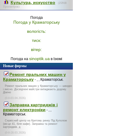
Культура, искусство
(
25918
Просмотров)
Погода
Погода у
Краматорську
вологість:
тиск:
вітер:
sinoptik.ua
Погода на
в Ізюмі
Новые фирмы
Ремонт пральних машин у
Краматорську
- , , Краматорськ.
Ремонт пральних машин у Краматорську — швидко
і якісно. Досвідчені майстри виїжджають додому.
Діагно
(0-0-03.04.2026)
Заправка картриджів і
ремонт електроніки
- , ,
Краматорськ.
Сервісний центр на Критому ринку Під Куполом
(місце 41, біля кафе). Заправка та ремонт
картриджів, д
(0-0-28.03.2026)