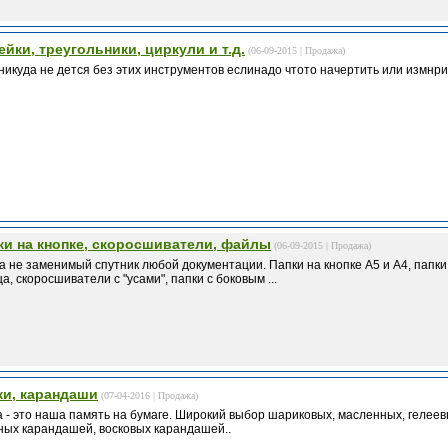
ейки, треугольники, циркули и т.д.
(06-09-2015 |
Продажа
)
никуда не дется без этих инструментов еслинадо чтото начертить или измн
ки на кнопке, скоросшиватели, файлы
(06-09-2015 |
Продажа
)
а не заменимый спутник любой документации. Папки на кнопке А5 и А4, папки 
а, скоросшиватели с "усами", папки с боковым ...
ки, карандаши
(07-04-2016 |
Продажа
)
а - это наша память на бумаге. Широкий выбор шариковых, масленных, геле
ных карандашей, восковых карандашей..