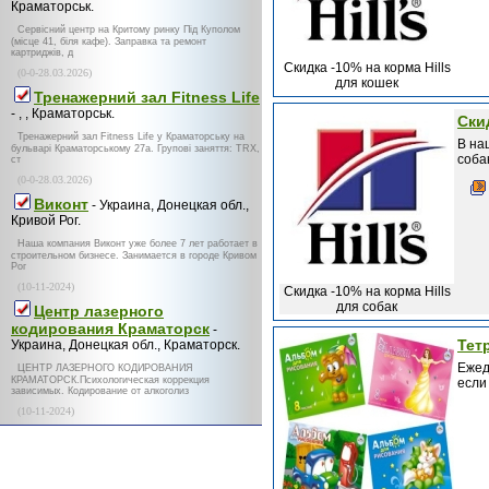
Краматорськ.
Сервісний центр на Критому ринку Під Куполом
(місце 41, біля кафе). Заправка та ремонт
картриджів, д
Скидка -10% на корма Hills
(0-0-28.03.2026)
для кошек
Тренажерний зал Fitness Life
- , , Краматорськ.
Ски
Тренажерний зал Fitness Life у Краматорську на
В на
бульварі Краматорському 27а. Групові заняття: TRX,
соба
ст
(0-0-28.03.2026)
Виконт
- Украина, Донецкая обл.,
Кривой Рог.
Наша компания Виконт уже более 7 лет работает в
строительном бизнесе. Занимается в городе Кривом
Рог
(10-11-2024)
Скидка -10% на корма Hills
для собак
Центр лазерного
кодирования Краматорск
-
Тет
Украина, Донецкая обл., Краматорск.
Ежед
ЦЕНТР ЛАЗЕРНОГО КОДИРОВАНИЯ
КРАМАТОРСК.Психологическая коррекция
если 
зависимых. Кодирование от алкоголиз
(10-11-2024)