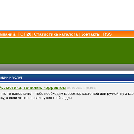
омпаний. ТОП20
Статистика каталога
Контакты
RSS
|
|
|
кции и услуг
й, ластики, точилки, корректоы
(06-09-2015 |
Продажа
)
 что то напортачил - тебе необходим корректор кисточкой или ручкой, ну а к
ку, а если чтото порвал нужен клей. а для ...