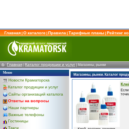
Главная
О каталоге
Правила
Тарифные планы
Рейтинг к
|
|
|
|
Главная
Каталог продукции и услуг
|
|
Магазины, рынки
Меню
Магазины, рынки. Каталог проду
Новости Краматорска
Кле
Каталог продукции и услуг
Если
Сайты организаций каталога
точил
Ответы на вопросы
Наши партнеры
Важные телефоны
Гостиницы
Такси