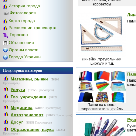
Клей, ластики, точилки,
корректоы
История города
Фотогалерея
Лин
Карта города
Нам 
Расписание транспорта
Гороскоп
Объявления
Органы власти
Города Украины
Линейки, треугольники,
циркули и т.д.
Популярные категории
Пап
Магазины, рынки
(
56209
Папк
Просмотров)
кольц
Услуги
(
51955
Просмотров)
Гос. учреждения
(
48422
Просмотров)
Папки на кнопке,
Медицина
(
41037
Просмотров)
скоросшиватели, файлы
Автотранспорт
(
39603
Просмотров)
Руч
Досуг
(
35959
Просмотров)
Ручк
Образование, наука
(
34254
цвет
Просмотров)