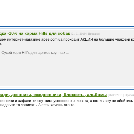
дка -10% на корма Hills для собак
(21-01-2019 |
Продажа
)
шем интернет-магазине apee.com.ua проходит АКЦИЯ на большие упаковки кормо
к:
Сухой корм Hill's для щенков крупных ...
ради, дневники, ежедневники, блокноты, альбомы
(06-09-2015 |
Прода
невники и алфавитки спутники успешного человека, а школьнику не обойтись б
надо что то записать. А если хочешь что то ...