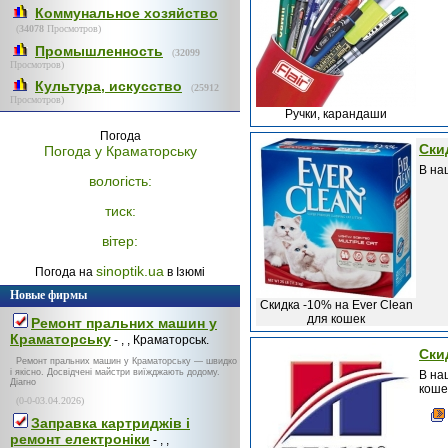
Коммунальное хозяйство
(
34078
Просмотров)
Промышленность
(
32099
Просмотров)
Культура, искусство
(
25912
Просмотров)
Ручки, карандаши
Погода
Ски
Погода у
Краматорську
В на
вологість:
тиск:
вітер:
sinoptik.ua
Погода на
в Ізюмі
Новые фирмы
Скидка -10% на Ever Clean
для кошек
Ремонт пральних машин у
Краматорську
- , , Краматорськ.
Ски
Ремонт пральних машин у Краматорську — швидко
і якісно. Досвідчені майстри виїжджають додому.
В на
Діагно
коше
(0-0-03.04.2026)
Заправка картриджів і
ремонт електроніки
- , ,