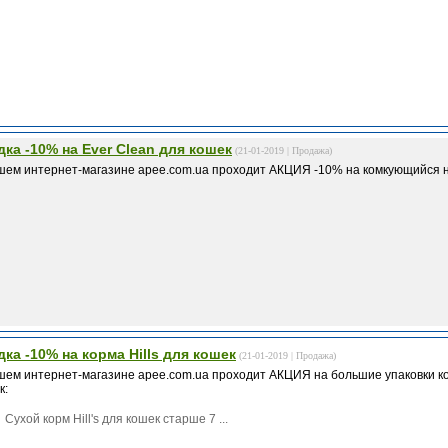
дка -10% на Ever Clean для кошек
(21-01-2019 |
Продажа
)
шем интернет-магазине apee.com.ua проходит АКЦИЯ -10% на комкующийся нап
дка -10% на корма Hills для кошек
(21-01-2019 |
Продажа
)
шем интернет-магазине apee.com.ua проходит АКЦИЯ на большие упаковки корм
к:
Сухой корм Hill's для кошек старше 7 ...