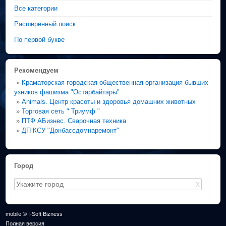
Все категории
Расширенный поиск
По первой букве
Рекомендуем
»
Краматорская городская общественная организация бывших
узников фашизма "Остарбайтэры"
»
Animals. Центр красоты и здоровья домашних животных
»
Торговая сеть " Триумф "
»
ПТФ АБизнес. Сварочная техника
»
ДП КСУ "Донбассдомнаремонт"
Город
X
mobile © I-Soft Bizness
Полная версия