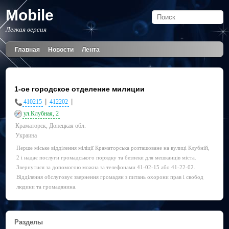
Mobile
Легкая версия
Главная
Новости
Лента
1-ое городское отделение милиции
|
|
410215
412202
ул.Клубная, 2
Краматорск, Донецкая обл.
Украина
Перше міське відділення міліції Краматорська розташоване на вулиці Клубній,
2 і надає послуги громадського порядку та безпеки для мешканців міста.
Звернутися за допомогою можна за телефонами 41-02-15 або 41-22-02.
Відділення обслуговує звернення громадян з питань охорони прав і свобод
людини та громадянина.
Разделы