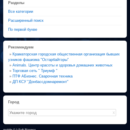
Разделы
Все категории
Расширенный поиск
По первой букве
Рекомендуем
»
Краматорская городская общественная организация бывших
узников фашизма "Остарбайтэры"
»
Animals. Центр красоты и здоровья домашних животных
»
Торговая сеть " Триумф "
»
ПТФ АБизнес. Сварочная техника
»
ДП КСУ "Донбассдомнаремонт"
Город
X
mobile © I-Soft Bizness