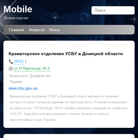
Mobile
Легкая версия
Главная
Новости
Лента
Краматорское отделение УСБУ в Донецкой области
|
30333
ул.19 Партсьезда, 56-А
Краматорск, Донецкая обл.
Украина
www.sbu.gov.ua
Краматорське відділення УСБУ в Донецькій області забезпечує безпекові
послуги та захист інтересів держави на території міста. Установа розташована
за адресою вул. 19 Партзїзду, 56-А і прийма звернення громадян за телефоном
3-03-33. Звертайтеся за консультацією з питань безпеки та захисту
конституційного ладу України.