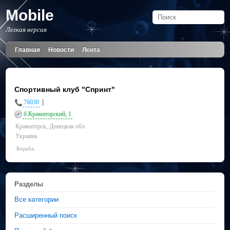
Mobile
Легкая версия
Главная
Новости
Лента
Спортивный клуб "Спринт"
|
76030
б.Краматорский, 1
Краматорск, Донецкая обл.
Украина
Борьба.
Разделы
Все категории
Расширенный поиск