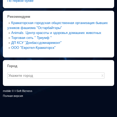
По первой букве
Рекомендуем
»
Краматорская городская общественная организация бывших
узников фашизма "Остарбайтэры"
»
Animals. Центр красоты и здоровья домашних животных
»
Торговая сеть " Триумф "
»
ДП КСУ "Донбассдомнаремонт"
»
ООО "Евротел-Краматорск"
Город
X
mobile © I-Soft Bizness
Полная версия