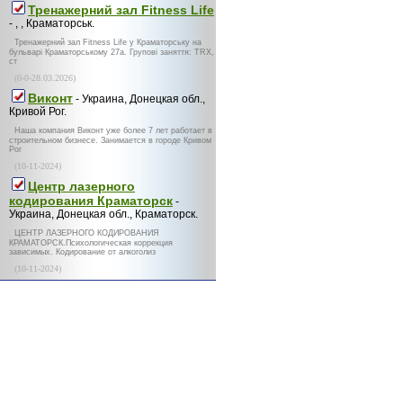
Тренажерний зал Fitness Life
- , , Краматорськ.
Тренажерний зал Fitness Life у Краматорську на
бульварі Краматорському 27а. Групові заняття: TRX,
ст
(0-0-28.03.2026)
Виконт
- Украина, Донецкая обл.,
Кривой Рог.
Наша компания Виконт уже более 7 лет работает в
строительном бизнесе. Занимается в городе Кривом
Рог
(10-11-2024)
Центр лазерного
кодирования Краматорск
-
Украина, Донецкая обл., Краматорск.
ЦЕНТР ЛАЗЕРНОГО КОДИРОВАНИЯ
КРАМАТОРСК.Психологическая коррекция
зависимых. Кодирование от алкоголиз
(10-11-2024)