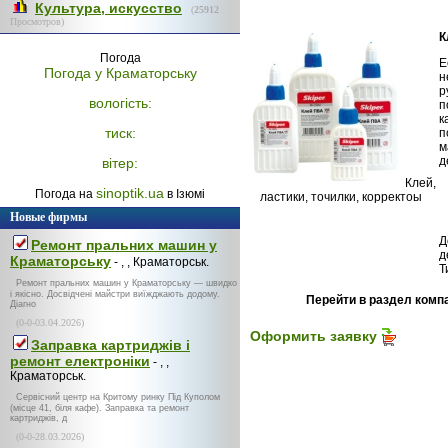
Культура, искусство
(
25912
Просмотров)
К
Погода
Е
Погода у
Краматорську
н
р
вологість:
п
к
тиск:
п
м
д
вітер:
Клей,
sinoptik.ua
Погода на
в Ізюмі
ластики, точилки, корректоы
Новые фирмы
Д
Ремонт пральних машин у
д
Краматорську
- , , Краматорськ.
Т
Ремонт пральних машин у Краматорську — швидко
і якісно. Досвідчені майстри виїжджають додому.
Перейти в раздел комп
Діагно
(0-0-03.04.2026)
Оформить заявку
Заправка картриджів і
ремонт електроніки
- , ,
Краматорськ.
Сервісний центр на Критому ринку Під Куполом
(місце 41, біля кафе). Заправка та ремонт
картриджів, д
(0-0-28.03.2026)