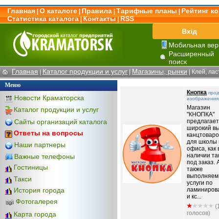
Главная
О каталоге
Правила
Тарифные планы
Рейтинг к
|
|
|
|
Статистика каталога
Контакты
RSS
|
|
Вхід
Мобильная вер
Расширенный
поиск
Главная
Каталог продукции и услуг
Магазины, рынки
|
|
|
Клей, лас
Меню
Кнопка
прод
Новости Краматорска
изображения
Магазин
Каталог продукции и услуг
"КНОПКА"
Сайты организаций каталога
предлагает
широкий в
Ответы на вопросы
канцтоваро
для школы 
Наши партнеры
офиса, как 
наличии та
Важные телефоны
под заказ. 
Гостиницы
также
выполняем
Такси
услуги по
ламиниров
История города
и кс...
Фотогалерея
(
голосов)
Карта города