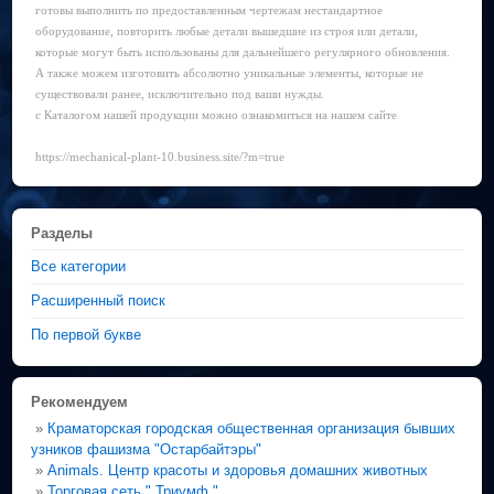
готовы выполнить по предоставленным чертежам нестандартное
оборудование, повторить любые детали вышедшие из строя или детали,
которые могут быть использованы для дальнейшего регулярного обновления.
А также можем изготовить абсолютно уникальные элементы, которые не
существовали ранее, исключительно под ваши нужды.
с Каталогом нашей продукции можно ознакомиться на нашем сайте
https://mechanical-plant-10.business.site/?m=true
Разделы
Все категории
Расширенный поиск
По первой букве
Рекомендуем
»
Краматорская городская общественная организация бывших
узников фашизма "Остарбайтэры"
»
Animals. Центр красоты и здоровья домашних животных
»
Торговая сеть " Триумф "