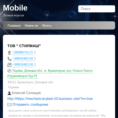
Mobile
Легкая версия
Главная
Новости
Лента
ТОВ " СТИЛМАШ"
|
+380980741125
|
+380626485138
|
+380626485138
Україна, Донецька обл., м. Краматорськ, вул. Олекси Тихого
(Орджонікідзе) буд.10
84313, Краматорск, Донецкая обл.
Украина
Алексей Селищев
http://https://mechanical-plant-10.business.site/?m=true
Отправить сообщение
предлагает свои услуги по изготовлению дубликатных частей любых
аппаратов, машин и механизмов, используемых на вашем производстве. Мы