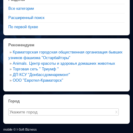
Все категории
Расширенный поиск
По первой букве
Рекомендуем
»
Краматорская городская общественная организация бывших
узников фашизма "Остарбайтэры"
»
Animals. Центр красоты и здоровья домашних животных
»
Торговая сеть " Триумф "
»
ДП КСУ "Донбассдомнаремонт"
»
ООО "Евротел-Краматорск"
Город
X
mobile © I-Soft Bizness