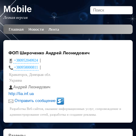
Mobile
Легкая версия
Главная
Новости
Лента
ФОП Широченко Андрей Леонидович
|
+380952049924
|
+380958000811
Краматорск, Донецкая обл.
Украина
Андрей Леонидович
http://lia.inf.ua
Отправить сообщение
Разработка Веб-сайтов, оказание информационных услуг, сопровождение и
администрирование сетей, разработка и создание рекламы.
Разделы