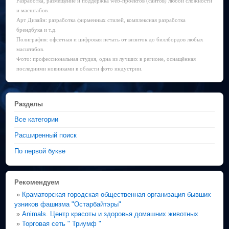
Разработка, размещение и поддержка web-проектов (сайтов) любой сложности
и масштабов.
Арт Дизайн: разработка фирменных стилей, комплексная разработка
брендбука и т.д.
Полиграфия: офсетная и цифровая печать от визиток до биллбордов любых
масштабов.
Фото: профессиональная студия, одна из лучших в регионе, оснащённая
последними новинками в области фото индустрии.
Разделы
Все категории
Расширенный поиск
По первой букве
Рекомендуем
»
Краматорская городская общественная организация бывших
узников фашизма "Остарбайтэры"
»
Animals. Центр красоты и здоровья домашних животных
»
Торговая сеть " Триумф "