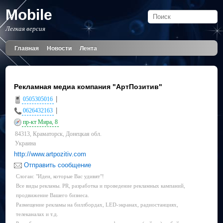
Mobile
Легкая версия
Главная
Новости
Лента
Рекламная медиа компания "АртПозитив"
|
0505305016
|
0626432163
пр-кт Мира, 8
84313, Краматорск, Донецкая обл.
Украина
http://www.artpozitiv.com
Отправить сообщение
Слоган: "Идеи, которые Вас удивят"!
Все виды рекламы. PR, разработка и проведение рекламных кампаний,
продвижение Вашего бизнеса.
Размещение рекламы на биллбордах, LED-экранах, радиостанциях,
телеканалах и т.д.