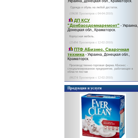
Украина, Донецкая обл., Краматорск.
Одежда и обувь на любой достаток.
(
19638
Просмотров с 04-04-2010)
ДП КСУ
"Донбассдомнаремонт"
- Украина,
Донецкая обл., Краматорск.
Корпусная мебель.
(
25494
Просмотров с 12-02-2010)
ПТФ АБизнес. Сварочная
техника
- Украина, Донецкая обл.,
Краматорск.
Производственно-торговая фирма АБизнес -
специализированное предприятие, работающее в
области постав
(
86274
Просмотров с 12-02-2010)
Продукция и услуги