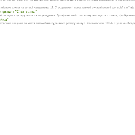
кісного взуття на вулиці Катеринича, 17. У асортименті представлені сучасні моделі для всієї сім'ї від 
ерская "Светлана"
і послуги з догляду волосся та укладання. Досвідчені майстри салону виконують стрижки, фарбування, 
йка"
есійне чищення та миття автомобілів будь-якого розміру на вул. Ульяновській, 101-А. Сучасне обладн