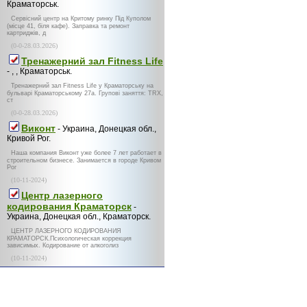
Краматорськ.
Сервісний центр на Критому ринку Під Куполом
(місце 41, біля кафе). Заправка та ремонт
картриджів, д
(0-0-28.03.2026)
Тренажерний зал Fitness Life
- , , Краматорськ.
Тренажерний зал Fitness Life у Краматорську на
бульварі Краматорському 27а. Групові заняття: TRX,
ст
(0-0-28.03.2026)
Виконт
- Украина, Донецкая обл.,
Кривой Рог.
Наша компания Виконт уже более 7 лет работает в
строительном бизнесе. Занимается в городе Кривом
Рог
(10-11-2024)
Центр лазерного
кодирования Краматорск
-
Украина, Донецкая обл., Краматорск.
ЦЕНТР ЛАЗЕРНОГО КОДИРОВАНИЯ
КРАМАТОРСК.Психологическая коррекция
зависимых. Кодирование от алкоголиз
(10-11-2024)