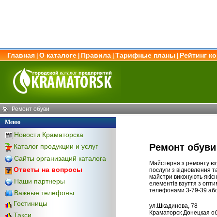
Главная
О каталоге
Правила
Тарифные планы
Рейтинг к
|
|
|
|
Ремонт обуви
Меню
Новости Краматорска
Ремонт обуви
Каталог продукции и услуг
Сайты организаций каталога
Майстерня з ремонту вз
Ответы на вопросы
послуги з відновлення т
майстри виконують якісн
Наши партнеры
елементів взуття з опт
телефонами 3-79-39 або
Важные телефоны
Гостиницы
ул.Шкадинова, 78
Краматорск Донецкая об
Такси