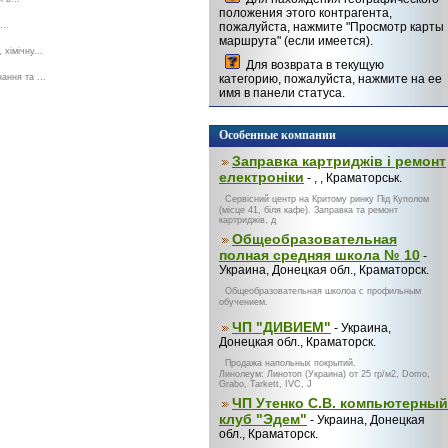
положения этого контрагента,
...
пожалуйста, нажмите "Просмотр карты
маршрута" (если имеется).
хімічну...
Для возврата в текущую
ання та ...
категорию, пожалуйста, нажмите на ее
имя в панели статуса.
Особенные компании
Заправка картриджів і ремонт
електроніки
- , , Краматорськ.
Сервісний центр на Критому ринку Під Куполом
(місце 41, біля кафе). Заправка та ремонт
картриджів, д
Общеобразовательная
полная средняя школа № 10
-
Украина, Донецкая обл., Краматорск.
Общеобразовательная школоа с профильным
обучением.
ЧП "ДИВИЕМ"
- Украина,
Донецкая обл., Краматорск.
Продажа напольных покрытий.
Линолеум: Линотоп (Украина) от 25 гр/м2, Domo,
Grabo, Tarkett, IVC, J
ЧП Утенко С.В. компьютерный
клуб "Эдем"
- Украина, Донецкая
обл., Краматорск.