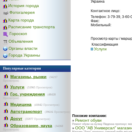
Украина
История города
Контактное лицо:
Фотогалерея
Телефон: 3-79-39, 3-60-
Карта города
Факс:
Мобильный:
Расписание транспорта
Гороскоп
Просмотр карты / марш
Объявления
Классификация
Органы власти
Услуги
Города Украины
Популярные категории
Магазины, рынки
(
56217
Просмотров)
Услуги
(
51965
Просмотров)
Гос. учреждения
(
48428
Просмотров)
Медицина
(
41042
Просмотров)
Автотранспорт
(
39616
Просмотров)
Похожие компании:
Досуг
(
35977
Просмотров)
Ремонт обуви
»
Ремонт обуви на вулиці Південна пропонує якіс
Образование, наука
(
34260
ООО "АВ Универсал" магазин
»
Просмотров)
Магазин "Лора" пропонує широкий вибір якісного