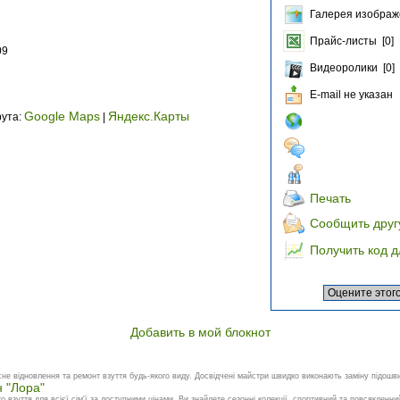
Галерея изображ
Прайс-листы [0]
09
Видеоролики [0]
E-mail не указан
Google Maps
Яндекс.Карты
рута:
|
Печать
Сообщить друг
Получить код д
Добавить в мой блокнот
не відновлення та ремонт взуття будь-якого виду. Досвідчені майстри швидко виконають заміну підошви
 "Лора"
 взуття для всієї сім'ї за доступними цінами. Ви знайдете сезонні колекції, спортивний та повсякденний