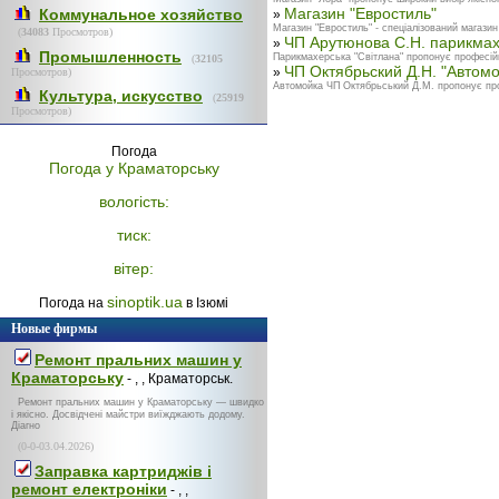
Магазин "Евростиль"
Коммунальное хозяйство
»
Магазин "Евростиль" - спеціалізований магазин я
(
34083
Просмотров)
ЧП Арутюнова С.Н. парикмах
»
Промышленность
Парикмахерська "Світлана" пропонує професійн
(
32105
ЧП Октябрьский Д.Н. "Автомо
»
Просмотров)
Автомойка ЧП Октябрьський Д.М. пропонує проф
Культура, искусство
(
25919
Просмотров)
Погода
Погода у
Краматорську
вологість:
тиск:
вітер:
sinoptik.ua
Погода на
в Ізюмі
Новые фирмы
Ремонт пральних машин у
Краматорську
- , , Краматорськ.
Ремонт пральних машин у Краматорську — швидко
і якісно. Досвідчені майстри виїжджають додому.
Діагно
(0-0-03.04.2026)
Заправка картриджів і
ремонт електроніки
- , ,