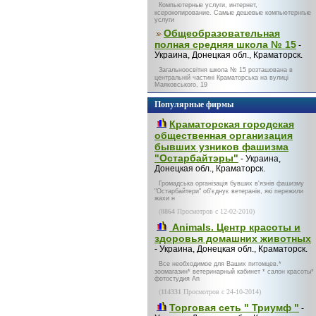
Компьютерные услуги, интернет,
ксерокопирование. Самые дешевые компьютернгые
услуги
Общеобразовательная
полная средняя школа № 15
-
Украина, Донецкая обл., Краматорск.
Загальноосвітня школа № 15 розташована в
центральній частині Краматорська на вулиці
Маяковського, 19
Популярные фирмы
Краматорская городская
общественная организация
бывших узников фашизма
"Остарбайтэры"
- Украина,
Донецкая обл., Краматорск.
Громадська організація бувших в'язнів фашизму
"Остарбайтери" об'єднує ветеранів, які пережили
жахи н
(
8864
Просмотров с 12-02-2010)
Animals. Центр красоты и
здоровья домашних животных
- Украина, Донецкая обл., Краматорск.
Все необходимое для Ваших питомцев.*
зоомагазин* ветеринарный кабинет * салон красоты*
фотостудия An
(
114331
Просмотров с 24-10-2014)
Торговая сеть " Триумф "
-