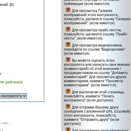
публикации (если имеется).
ений [0]
Для просмотра Галереи
изображений этого контрагента,
пожалуйста, щелкните ссылку "Галерея
изображений". (если имеется).
Для просмотра прайс-листов,
пожалуйста, щелкните ссылку "Прайс-
листы". (если имеется).
Для просмотра видеороликов,
перейдите по ссылке "Видеоролики".
(если имеется).
Вы можете оценить этого
контрагента или написать свое мнение
(комментарий) об этой компании /
у
продукции нажав на ссылку "Добавить
комментарий". Для просмотра других
комментариев, нажмите "Просмотр
ля рейтинга
комментариев". (если имеется).
Для распечатки этой страницы,
пожалуйста, нажмите "Печать
контрагента" (если доступно).
Для отправки Вашему другу
сообщения с вложенной URL (ссылкой)
этого контрагента, пожалуйста,
нажмите "Отправить другу" (если
, кабл...
доступно).
Для нахождения географического
 в...