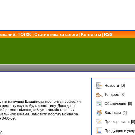
омпаний. ТОП20
Статистика каталога
Контакты
RSS
|
|
|
Новости [0]
Тендеры [0]
уття на вулиці Шкадинова пропонує професійні
Объявления [0]
а ремонту взуття будь-якого типу. Досвідчені
ий ремонт підошв, каблуків, замків та інших
Вакансии [0]
имальними цінами. Замовити послугу можна за
 3-60-09.
Пресс-релизы [0]
Продукция и услуг
л.