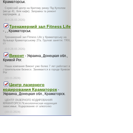
Краматорськ.
Сервісний центр на Критому ринку Під Куполом
(місце 41, біля кафе). Заправка та ремонт
картриджів, д
(0-0-28.03.2026)
Тренажерний зал Fitness Life
- , , Краматорськ.
Тренажерний зал Fitness Life у Краматорську на
бульварі Краматорському 27а. Групові заняття: TRX,
ст
(0-0-28.03.2026)
Виконт
- Украина, Донецкая обл.,
Кривой Рог.
Наша компания Виконт уже более 7 лет работает в
строительном бизнесе. Занимается в городе Кривом
Рог
(10-11-2024)
Центр лазерного
кодирования Краматорск
-
Украина, Донецкая обл., Краматорск.
ЦЕНТР ЛАЗЕРНОГО КОДИРОВАНИЯ
КРАМАТОРСК.Психологическая коррекция
зависимых. Кодирование от алкоголиз
(10-11-2024)