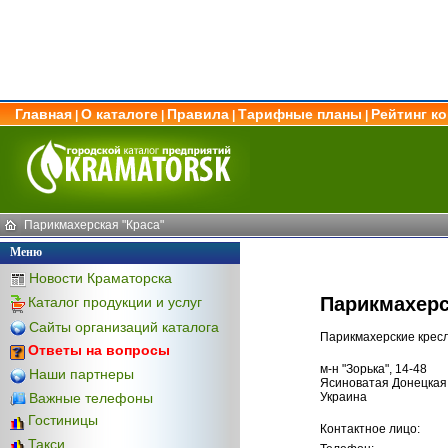
Главная
О каталоге
Правила
Тарифные планы
Рейтинг к
|
|
|
|
Парикмахерская "Краса"
Меню
Новости Краматорска
Парикмахерс
Каталог продукции и услуг
Сайты организаций каталога
Парикмахерские крес
Ответы на вопросы
м-н "Зорька", 14-48
Наши партнеры
Ясиноватая Донецкая 
Важные телефоны
Украина
Гостиницы
Контактное лицо:
Такси