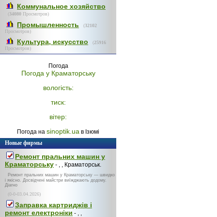
Коммунальное хозяйство
(
34080
Просмотров)
Промышленность
(
32102
Просмотров)
Культура, искусство
(
25916
Просмотров)
Погода
Погода у
Краматорську
вологість:
тиск:
вітер:
sinoptik.ua
Погода на
в Ізюмі
Новые фирмы
Ремонт пральних машин у
Краматорську
- , , Краматорськ.
Ремонт пральних машин у Краматорську — швидко
і якісно. Досвідчені майстри виїжджають додому.
Діагно
(0-0-03.04.2026)
Заправка картриджів і
ремонт електроніки
- , ,