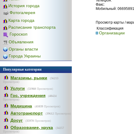
Телефон:
Факс:
История города
Мобильный: 0669589
Фотогалерея
Карта города
Просмотр карты / ма
Расписание транспорта
Классификация
Организации
Гороскоп
Объявления
Органы власти
Города Украины
Популярные категории
Магазины, рынки
(
56213
Просмотров)
Услуги
(
51960
Просмотров)
Гос. учреждения
(
48424
Просмотров)
Медицина
(
41039
Просмотров)
Автотранспорт
(
39612
Просмотров)
Досуг
(
35970
Просмотров)
Образование, наука
(
34257
Просмотров)