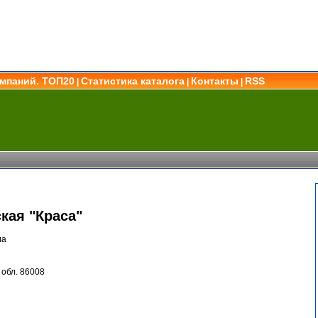
омпаний. ТОП20
Статистика каталога
Контакты
RSS
|
|
|
кая "Краса"
ла
обл. 86008