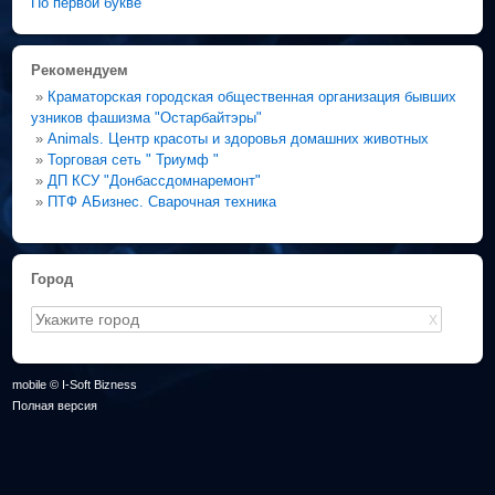
По первой букве
Рекомендуем
»
Краматорская городская общественная организация бывших
узников фашизма "Остарбайтэры"
»
Animals. Центр красоты и здоровья домашних животных
»
Торговая сеть " Триумф "
»
ДП КСУ "Донбассдомнаремонт"
»
ПТФ АБизнес. Сварочная техника
Город
X
mobile © I-Soft Bizness
Полная версия