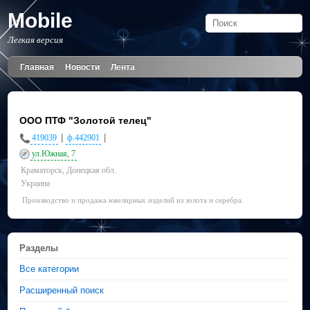
Mobile
Легкая версия
Главная
Новости
Лента
ООО ПТФ "Золотой телец"
|
|
419039
ф.442901
ул.Южная, 7
Краматорск, Донецкая обл.
Украина
Производство и продажа ювелирных изделий из золота и серебра.
Разделы
Все категории
Расширенный поиск