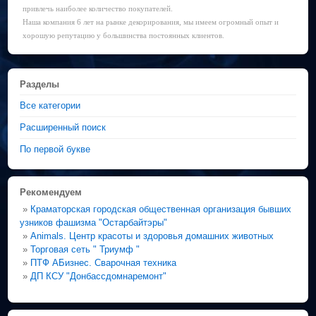
привлечь наиболее количество покупателей.
Наша компания 6 лет на рынке декорирования, мы имеем огромный опыт и
хорошую репутацию у большинства постоянных клиентов.
Разделы
Все категории
Расширенный поиск
По первой букве
Рекомендуем
»
Краматорская городская общественная организация бывших
узников фашизма "Остарбайтэры"
»
Animals. Центр красоты и здоровья домашних животных
»
Торговая сеть " Триумф "
»
ПТФ АБизнес. Сварочная техника
»
ДП КСУ "Донбассдомнаремонт"