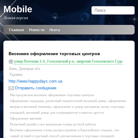
Mobile
Легкая версия
Главная
Новости
Лента
Весеннее оформление торговых центров
улица Потехина 3-А, Голосеевский р-н., напротив Голосеевского Суда
Киев, Донецкая обл.
Украина
http://www.happydays.com.ua
Отправить сообщение
Мы предлагаем весеннее оформление торговых центров
Оформление сердцами, различный тематический весенний декор, оформление
витрин в весенней тематике, оформление и декор магазинов, залов, торговых
площадей, весенний декор для супермаркетов и многое другое.
Оформление цветами
Различный дизайн и все материалы только ручной работы.
Весеннее оформление очень распространено в Европейских странах, это
самый лучший и удачный способ для магазинов и торговых площадей