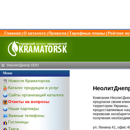
Главная
О каталоге
Правила
Тарифные планы
Рейтинг к
|
|
|
|
НеолитДнепр ООО
Меню
Новости Краматорска
НеолитДнеп
Каталог продукции и услуг
Сайты организаций каталога
Компании НеолитДнеп
Ответы на вопросы
предлагая своим клие
территории Украины, 
Наши партнеры
предоставляемые наше
перевозке негабаритн
Важные телефоны
получение необходим
Гостиницы
ул. Ленина 41, офис 4
Такси