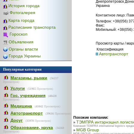
Днепропетровск Донец
История города
Украина
Фотогалерея
Контактное лицо: Пав
Карта города
Телефон: +38(056) 37
Факс:
Расписание транспорта
Мобильный: +38(056) 
Гороскоп
Объявления
Просмотр карты / ма
Органы власти
Классификация
Автотранспорт
Города Украины
Популярные категории
Магазины, рынки
(
56217
Просмотров)
Услуги
(
51965
Просмотров)
Гос. учреждения
(
48428
Просмотров)
Медицина
(
41042
Просмотров)
Автотранспорт
(
39616
Просмотров)
Похожие компании:
Досуг
(
35978
Просмотров)
ТЭМПРА интэрнэшнл логисти
»
Компания TEMPRA international logistics пред
Образование, наука
(
34260
MGB Group
»
Просмотров)
MGB GROUP - транспортно-экспедиционная ком