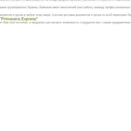
рынке грузоперевозок Украины. Компания имеет многолетний опыт работы, команду профессиональных с
кументов и грузов в любую точку мира). Срочная доставка документов и грузов по всей территории Ук
"Primavera Express"
ет Вам своё почтение, и предлагает рассмотреть возможность сотрудничества с нашим предприятием в