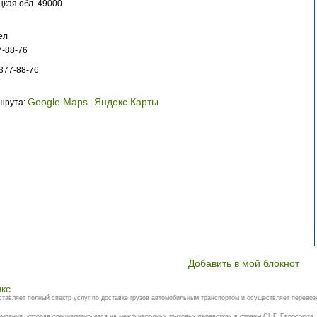
кая обл. 49000
ел
7-88-76
377-88-76
Google Maps
Яндекс.Карты
ршрута:
|
Добавить в мой блокнот
кс
оставляет полный спектр услуг по доставке грузов автомобильным транспортом и осуществляет перевозк
пания, которая специализируется на международных грузовых перевозках в страны СНГ, Евросоюза,