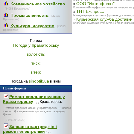
ООО "Интерфрахт"
Коммунальное хозяйство
»
Компания «Интерфрахт» - один из лидеров на 
(
34083
Просмотров)
ТНТ Експресс
»
Промышленность
Международная доставка (срочная доставка до
(
32105
Курьерская служба доставки 
»
Просмотров)
Коллектив компании Primavera Express выража
Культура, искусство
(
25919
Просмотров)
Погода
Погода у
Краматорську
вологість:
тиск:
вітер:
sinoptik.ua
Погода на
в Ізюмі
Новые фирмы
Ремонт пральних машин у
Краматорську
- , , Краматорськ.
Ремонт пральних машин у Краматорську — швидко
і якісно. Досвідчені майстри виїжджають додому.
Діагно
(0-0-03.04.2026)
Заправка картриджів і
ремонт електроніки
- , ,