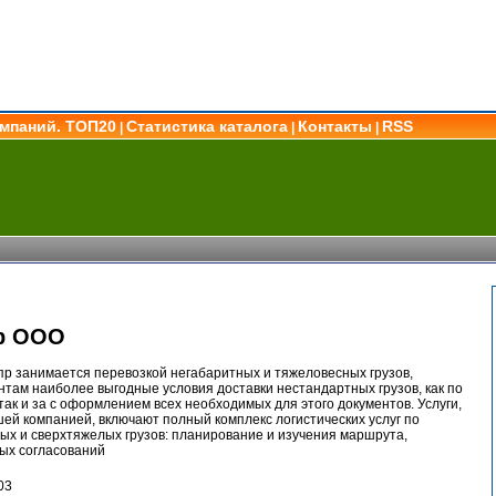
омпаний. ТОП20
Статистика каталога
Контакты
RSS
|
|
|
р ООО
р занимается перевозкой негабаритных и тяжеловесных грузов,
нтам наиболее выгодные условия доставки нестандартных грузов, как по
так и за с оформлением всех необходимых для этого документов. Услуги,
й компанией, включают полный комплекс логистических услуг по
ых и сверхтяжелых грузов: планирование и изучения маршрута,
ых согласований
03