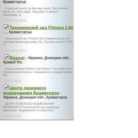
Краматорськ.
Сервісний центр на Критому ринку Під Куполом
(місце 41, біля кафе). Заправка та ремонт
картриджів, д
(0-0-28.03.2026)
Тренажерний зал Fitness Life
- , , Краматорськ.
Тренажерний зал Fitness Life у Краматорську на
бульварі Краматорському 27а. Групові заняття: TRX,
ст
(0-0-28.03.2026)
Виконт
- Украина, Донецкая обл.,
Кривой Рог.
Наша компания Виконт уже более 7 лет работает в
строительном бизнесе. Занимается в городе Кривом
Рог
(10-11-2024)
Центр лазерного
кодирования Краматорск
-
Украина, Донецкая обл., Краматорск.
ЦЕНТР ЛАЗЕРНОГО КОДИРОВАНИЯ
КРАМАТОРСК.Психологическая коррекция
зависимых. Кодирование от алкоголиз
(10-11-2024)