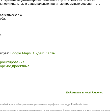
 современные дизайнерские решения и строительные технологии.
кт, оригинальные и рациональные принятые проектные решения - это
иалистическая 45
обл.
4
Google Maps
Яндекс.Карты
ршрута:
|
проектирование
кторские,проектные
Добавить в мой блокнот
 web & арт-дизайн- креативная реклама- полиграфия- фото- видеоPostProduction:-...
ая организация с опытом работы более 15 лет. Центральный офис находится в г. Краматорске Донецко..