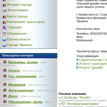
Идеи применяя самые
Хороший дизайн-прое
История города
залог вашего успеха.
Фотогалерея
г. Краматорск ул. Соц
Карта города
Краматорск Донецкая 
Украина
Расписание транспорта
Гороскоп
Контактное лицо:
Объявления
Телефон: 8050259793
Факс:
Органы власти
Мобильный:
Города Украины
Просмотр карты / ма
Популярные категории
Классификация
Строительство / 
Магазины, рынки
(
56211
Услуги / констру
Просмотров)
Услуги / дизайн
Услуги
(
51957
Просмотров)
Гос. учреждения
(
48423
Просмотров)
Медицина
(
41037
Просмотров)
Автотранспорт
(
39605
Просмотров)
Похожие компании:
Досуг
(
35964
Просмотров)
© ArtStudio "Pozitiv"
»
Предоставляем полный спектр услуг в сферах:-
Образование, наука
(
34256
КП "Интервитражсервис"
»
Просмотров)
КП "Интервитражсервис" - проектно-строительн