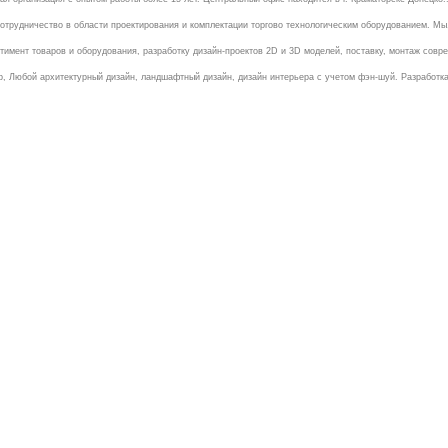
отрудничество в области проектирования и комплектации торгово технологическим оборудованием. Мы,
ент товаров и оборудования, разработку дизайн-проектов 2D и 3D моделей, поставку, монтаж соврем
р, Любой архитектурный дизайн, ландшафтный дизайн, дизайн интерьера с учетом фэн-шуй. Разработка 