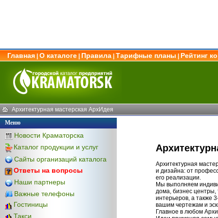
Главная
О каталоге
Правила
Тарифные планы
Рейтинг к
|
|
|
|
Архитектурная мастерская АрхИдея
Меню
Новости Краматорска
Архитектурн
Каталог продукции и услуг
Сайты организаций каталога
Архитектурная мастер
Ответы на вопросы
и дизайна: от профес
его реализации.
Наши партнеры
Мы выполняем индиви
дома, бизнес центры,
Важные телефоны
интерьеров, а также 
Гостиницы
вашим чертежам и эск
Главное в любом Архи
Такси