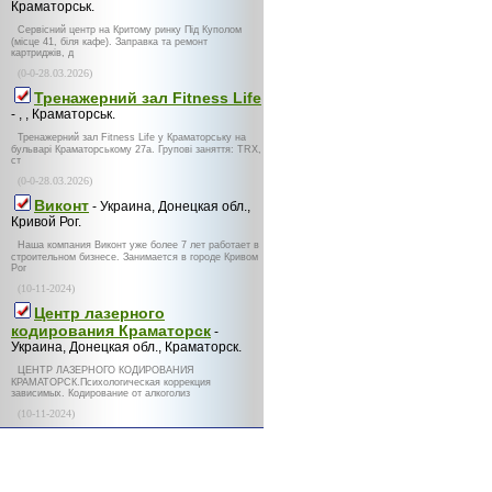
Краматорськ.
Сервісний центр на Критому ринку Під Куполом
(місце 41, біля кафе). Заправка та ремонт
картриджів, д
(0-0-28.03.2026)
Тренажерний зал Fitness Life
- , , Краматорськ.
Тренажерний зал Fitness Life у Краматорську на
бульварі Краматорському 27а. Групові заняття: TRX,
ст
(0-0-28.03.2026)
Виконт
- Украина, Донецкая обл.,
Кривой Рог.
Наша компания Виконт уже более 7 лет работает в
строительном бизнесе. Занимается в городе Кривом
Рог
(10-11-2024)
Центр лазерного
кодирования Краматорск
-
Украина, Донецкая обл., Краматорск.
ЦЕНТР ЛАЗЕРНОГО КОДИРОВАНИЯ
КРАМАТОРСК.Психологическая коррекция
зависимых. Кодирование от алкоголиз
(10-11-2024)