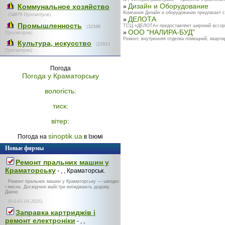
Дизайн и Оборудование
Коммунальное хозяйство
»
Компания Дизайн и оборудование предлагает с
(
34079
Просмотров)
ДЕЛОТА
»
Промышленность
ТСЦ «ДЕЛОТА» предоставляет широкий ассортим
(
32100
ООО "НАЛИРА-БУД"
»
Просмотров)
Ремонт, внутренняя отделка помещний, кварти
Культура, искусство
(
25913
Просмотров)
Погода
Погода у
Краматорську
вологість:
тиск:
вітер:
sinoptik.ua
Погода на
в Ізюмі
Новые фирмы
Ремонт пральних машин у
Краматорську
- , , Краматорськ.
Ремонт пральних машин у Краматорську — швидко
і якісно. Досвідчені майстри виїжджають додому.
Діагно
(0-0-03.04.2026)
Заправка картриджів і
ремонт електроніки
- , ,