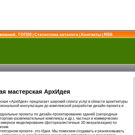
омпаний. ТОП20
Статистика каталога
Контакты
RSS
|
|
|
ая мастерская АрхИдея
ская «АрхИдея» предлагает широкий спектр услуг в области архитектуры
сиональной консультации до комплексной разработки дизайн-проекта и
дуальные проекты по дизайн-проектированию зданий (загородные
 торгово-развлекательные комплексы и др.), частных и коммерческих
3-хмерное моделирование (фотореалистичные 3D визуализации) по
изам.
тектурном проекте- это Идея. Мы помогаем создавать и реализовывать