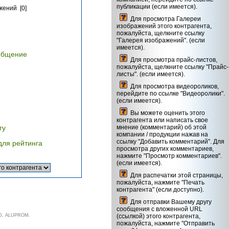
публикации (если имеется).
жений [0]
Для просмотра Галереи
изображений этого контрагента,
пожалуйста, щелкните ссылку
"Галерея изображений". (если
имеется).
общение
Для просмотра прайс-листов,
пожалуйста, щелкните ссылку "Прайс-
листы". (если имеется).
Для просмотра видеороликов,
перейдите по ссылке "Видеоролики".
(если имеется).
Вы можете оценить этого
контрагента или написать свое
гу
мнение (комментарий) об этой
компании / продукции нажав на
ссылку "Добавить комментарий". Для
для рейтинга
просмотра других комментариев,
нажмите "Просмотр комментариев".
(если имеется).
Для распечатки этой страницы,
пожалуйста, нажмите "Печать
контрагента" (если доступно).
Для отправки Вашему другу
сообщения с вложенной URL
ND, ALUPROM.
(ссылкой) этого контрагента,
пожалуйста, нажмите "Отправить