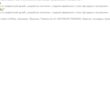
o
ти:-графический дизайн, разработка логотипов, создание фирменного стиля;-фасадные и внутренние ..
io"
ти:-графический дизайн, разработка логотипов, создание фирменного стиля;-фасадные и внутренние ..
истовки от240грн, Брошюры, Журналы, Плакаты,А2,А1 НАРУЖНАЯ РЕКЛАМА: Вывески, штендеры, буквы,