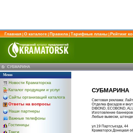
Главная
О каталоге
Правила
Тарифные планы
Рейтинг к
|
|
|
|
СУБМАРИНА
Меню
Новости Краматорска
СУБМАРИНА
Каталог продукции и услуг
Сайты организаций каталога
Световая реклама: Лай
Ответы на вопросы
Отделка фасадов и вну
DIBOND, ECOBOND, ALU
Наши партнеры
Изготовление баннеров 
Любые вывески, штендер
Важные телефоны
Гостиницы
ул.19 Партсъезда, 44
Краматорск Донецкая об
Такси