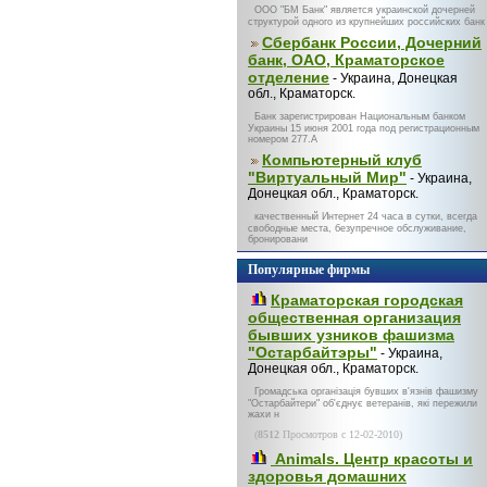
ООО "БМ Банк" является украинской дочерней
структурой одного из крупнейших российских банк
Сбербанк России, Дочерний
банк, ОАО, Краматорское
отделение
- Украина, Донецкая
обл., Краматорск.
Банк зарегистрирован Национальным банком
Украины 15 июня 2001 года под регистрационным
номером 277.А
Компьютерный клуб
"Виртуальный Мир"
- Украина,
Донецкая обл., Краматорск.
качественный Интернет 24 часа в сутки, всегда
свободные места, безупречное обслуживание,
бронировани
Популярные фирмы
Краматорская городская
общественная организация
бывших узников фашизма
"Остарбайтэры"
- Украина,
Донецкая обл., Краматорск.
Громадська організація бувших в'язнів фашизму
"Остарбайтери" об'єднує ветеранів, які пережили
жахи н
(
8512
Просмотров с 12-02-2010)
Animals. Центр красоты и
здоровья домашних