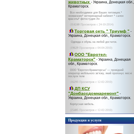
животных
- Украина, Донецкая обл.,
Краматорск.
Все необходимое для Ваших питомцев.*
зоомагазин* ветеринарный кабинет * салон
красоты* фотостудия An
(
114240
Просмотров с 24-10-2014)
Торговая сеть " Триумф "
-
Украина, Донецкая обл., Краматорск.
Одежда и обувь на любой достаток.
(
19629
Просмотров с 04-04-2010)
ООО "Евротел-
Краматорск"
- Украина, Донецкая
обл., Краматорск.
ООО "Евротел-Краматорськ" — провідний
оператор мобільного зв'язку, який пропонує якісні
послуги теле
(
16293
Просмотров с 12-02-2010)
ДП КСУ
"Донбассдомнаремонт"
-
Украина, Донецкая обл., Краматорск.
Корпусная мебель.
(
25485
Просмотров с 12-02-2010)
Продукция и услуги