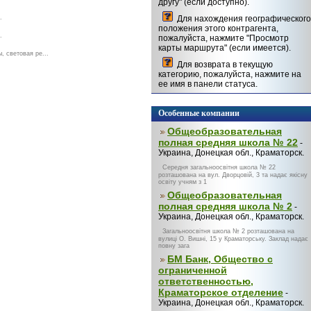
другу" (если доступно).
.
Для нахождения географического
положения этого контрагента,
.
пожалуйста, нажмите "Просмотр
карты маршрута" (если имеется).
 световая ре...
Для возврата в текущую
категорию, пожалуйста, нажмите на
ее имя в панели статуса.
Особенные компании
Общеобразовательная
полная средняя школа № 22
-
Украина, Донецкая обл., Краматорск.
Середня загальноосвітня школа № 22
розташована на вул. Дворцовій, 3 та надає якісну
освіту учням з 1
Общеобразовательная
полная средняя школа № 2
-
Украина, Донецкая обл., Краматорск.
Загальноосвітня школа № 2 розташована на
вулиці О. Вишні, 15 у Краматорську. Заклад надає
повну зага
БМ Банк, Общество с
ограниченной
ответственностью,
Краматорское отделение
-
Украина, Донецкая обл., Краматорск.