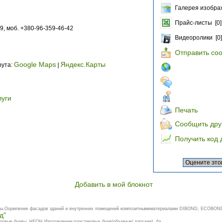
Галерея изобра
Прайс-листы [0]
9, моб. +380-96-359-46-42
Видеоролики [0]
Отправить со
Google Maps
Яндекс.Карты
рута:
|
е
луги
Печать
Сообщить дру
Получить код 
Добавить в мой блокнот
квы.Оормление фасадов зданий и внутренних помещений композитнымиматериалами DIBOND, ECOBO
д"
 световые буквы, НЕОН.Изготовление:пластиковых букв(объмные/ плоские), ба...