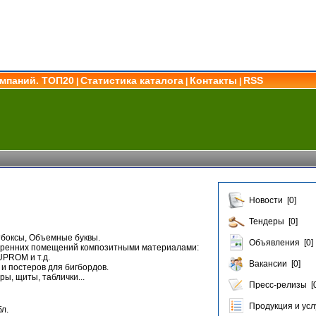
омпаний. ТОП20
Статистика каталога
Контакты
RSS
|
|
|
Новости [0]
Тендеры [0]
тбоксы, Объемные буквы.
Объявления [0]
тренних помещений композитными материалами:
PROM и т.д.
Вакансии [0]
и постеров для бигбордов.
ы, щиты, таблички...
Пресс-релизы [0
Продукция и услу
л.