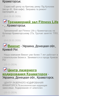
Краматорськ.
Сервісний центр на Критому ринку Під Куполом
(місце 41, біля кафе). Заправка та ремонт
картриджів, д
(0-0-28.03.2026)
Тренажерний зал Fitness Life
- , , Краматорськ.
Тренажерний зал Fitness Life у Краматорську на
бульварі Краматорському 27а. Групові заняття: TRX,
ст
(0-0-28.03.2026)
Виконт
- Украина, Донецкая обл.,
Кривой Рог.
Наша компания Виконт уже более 7 лет работает в
строительном бизнесе. Занимается в городе Кривом
Рог
(10-11-2024)
Центр лазерного
кодирования Краматорск
-
Украина, Донецкая обл., Краматорск.
ЦЕНТР ЛАЗЕРНОГО КОДИРОВАНИЯ
КРАМАТОРСК.Психологическая коррекция
зависимых. Кодирование от алкоголиз
(10-11-2024)