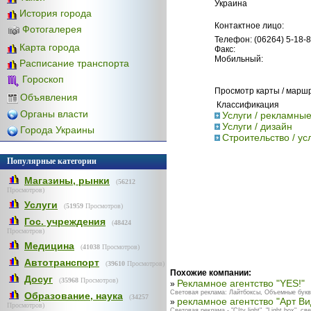
Украина
История города
Контактное лицо:
Фотогалерея
Телефон: (06264) 5-18-8
Карта города
Факс:
Мобильный:
Расписание транспорта
Гороскоп
Просмотр карты / марш
Объявления
Классификация
Органы власти
Услуги / рекламны
Услуги / дизайн
Города Украины
Строительство / ус
Популярные категории
Магазины, рынки
(
56212
Просмотров)
Услуги
(
51959
Просмотров)
Гос. учреждения
(
48424
Просмотров)
Медицина
(
41038
Просмотров)
Автотранспорт
(
39610
Просмотров)
Похожие компании:
Досуг
(
35968
Просмотров)
Рекламное агентство "YES!"
»
Световая реклама: Лайтбоксы, Объемные бу
Образование, наука
(
34257
рекламное агентство "Арт Ви
»
Просмотров)
Световая реклама - "СIty light", "Light box",