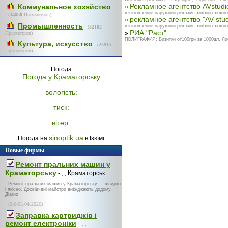
Рекламное агентство AVstudi
Коммунальное хозяйство
»
изготовление наружной рекламы любой сложнос
(
34080
Просмотров)
рекламное агентство "AV stud
»
Промышленность
изготовление наружной рекламы любой сложнос
(
32102
РИА "Раст"
»
Просмотров)
ПОЛИГРАФИЯ: Визитки от100грн за 1000шт, Л
Культура, искусство
(
25915
Просмотров)
Погода
Погода у
Краматорську
вологість:
тиск:
вітер:
sinoptik.ua
Погода на
в Ізюмі
Новые фирмы
Ремонт пральних машин у
Краматорську
- , , Краматорськ.
Ремонт пральних машин у Краматорську — швидко
і якісно. Досвідчені майстри виїжджають додому.
Діагно
(0-0-03.04.2026)
Заправка картриджів і
ремонт електроніки
- , ,