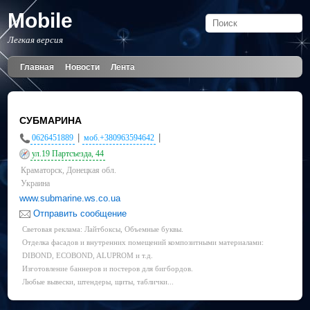
Mobile
Легкая версия
Главная
Новости
Лента
СУБМАРИНА
|
|
0626451889
моб.+380963594642
ул.19 Партсъезда, 44
Краматорск, Донецкая обл.
Украина
www.submarine.ws.co.ua
Отправить сообщение
Световая реклама: Лайтбоксы, Объемные буквы.
Отделка фасадов и внутренних помещений композитными материалами:
DIBOND, ECOBOND, ALUPROM и т.д.
Изготовление баннеров и постеров для бигбордов.
Любые вывески, штендеры, щиты, таблички...