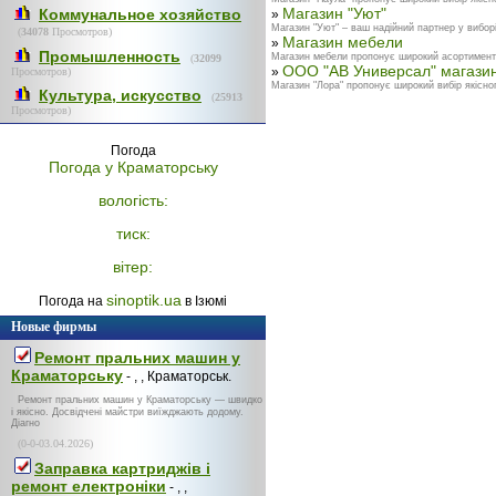
Магазин "Уют"
Коммунальное хозяйство
»
Магазин "Уют" – ваш надійний партнер у вибор
(
34078
Просмотров)
Магазин мебели
»
Промышленность
Магазин мебели пропонує широкий асортимент я
(
32099
ООО "АВ Универсал" магазин
»
Просмотров)
Магазин "Лора" пропонує широкий вибір якісного
Культура, искусство
(
25913
Просмотров)
Погода
Погода у
Краматорську
вологість:
тиск:
вітер:
sinoptik.ua
Погода на
в Ізюмі
Новые фирмы
Ремонт пральних машин у
Краматорську
- , , Краматорськ.
Ремонт пральних машин у Краматорську — швидко
і якісно. Досвідчені майстри виїжджають додому.
Діагно
(0-0-03.04.2026)
Заправка картриджів і
ремонт електроніки
- , ,