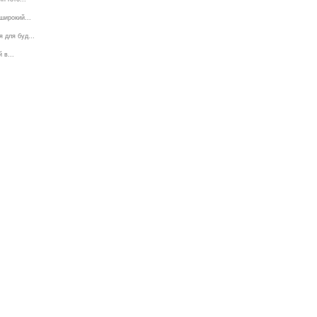
широкий...
 для буд...
 в...