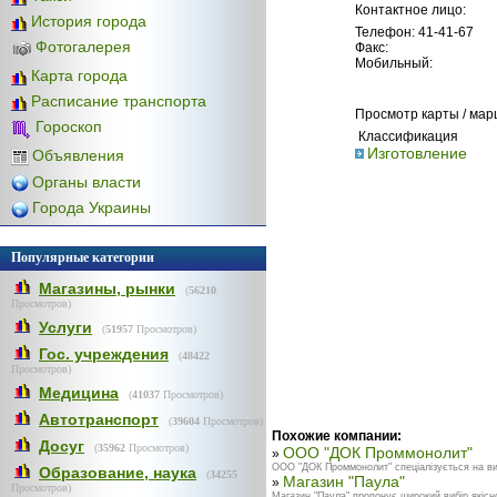
Контактное лицо:
История города
Телефон: 41-41-67
Фотогалерея
Факс:
Мобильный:
Карта города
Расписание транспорта
Просмотр карты / ма
Гороскоп
Классификация
Изготовление
Объявления
Органы власти
Города Украины
Популярные категории
Магазины, рынки
(
56210
Просмотров)
Услуги
(
51957
Просмотров)
Гос. учреждения
(
48422
Просмотров)
Медицина
(
41037
Просмотров)
Автотранспорт
(
39604
Просмотров)
Похожие компании:
Досуг
(
35962
Просмотров)
ООО "ДОК Проммонолит"
»
ООО "ДОК Проммонолит" спеціалізується на вир
Образование, наука
(
34255
Магазин "Паула"
»
Просмотров)
Магазин "Паула" пропонує широкий вибір якісно