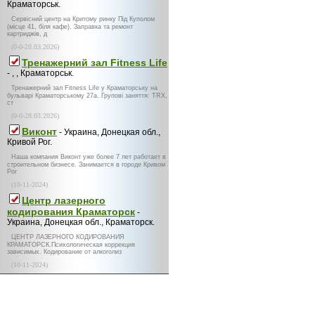
Краматорськ.
Сервісний центр на Критому ринку Під Куполом
(місце 41, біля кафе). Заправка та ремонт
картриджів, д
(0-0-28.03.2026)
Тренажерний зал Fitness Life
- , , Краматорськ.
Тренажерний зал Fitness Life у Краматорську на
бульварі Краматорському 27а. Групові заняття: TRX,
ст
(0-0-28.03.2026)
Виконт
- Украина, Донецкая обл.,
Кривой Рог.
Наша компания Виконт уже более 7 лет работает в
строительном бизнесе. Занимается в городе Кривом
Рог
(10-11-2024)
Центр лазерного
кодирования Краматорск
-
Украина, Донецкая обл., Краматорск.
ЦЕНТР ЛАЗЕРНОГО КОДИРОВАНИЯ
КРАМАТОРСК.Психологическая коррекция
зависимых. Кодирование от алкоголиз
(10-11-2024)