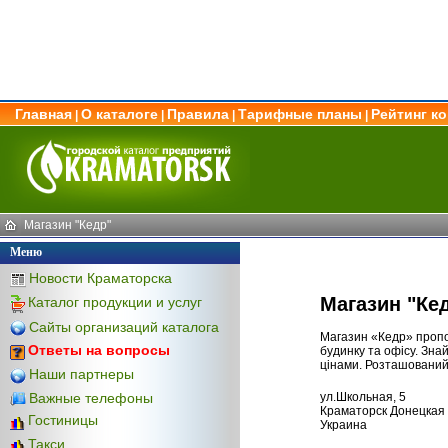
Главная
О каталоге
Правила
Тарифные планы
Рейтинг к
|
|
|
|
Магазин "Кедр"
Меню
Новости Краматорска
Магазин "Ке
Каталог продукции и услуг
Сайты организаций каталога
Магазин «Кедр» пропо
Ответы на вопросы
будинку та офісу. Зна
цінами. Розташований 
Наши партнеры
Важные телефоны
ул.Школьная, 5
Краматорск Донецкая 
Гостиницы
Украина
Такси