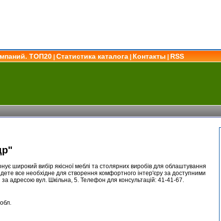
омпаний. ТОП20
Статистика каталога
Контакты
RSS
|
|
|
др"
нує широкий вибір якісної меблі та столярних виробів для облаштування
йдете все необхідне для створення комфортного інтер'єру за доступними
за адресою вул. Шкільна, 5. Телефон для консультацій: 41-41-67.
обл.