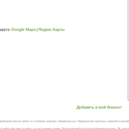
Google Maps
Яндекс.Карты
ршрута:
|
Добавить в мой блокнот
обництві якісної меблі та столярних виробів у Краматорську. Підприємство пропонує широкий асортиме
ї меблі для дому та офісу за доступними цінами. Розташований на бульварі Краматорському, 38, магази