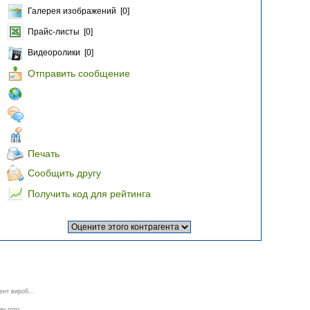
Галерея изображений [0]
Прайс-листы [0]
Видеоролики [0]
Отправить сообщение
Печать
Сообщить другу
Получить код для рейтинга
нт вироб...
н гото...