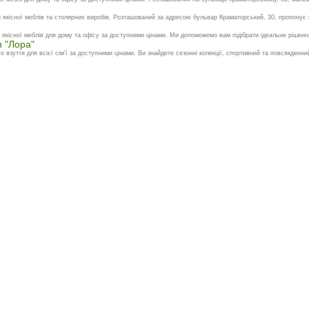
і якісної меблів та столярних виробів. Розташований за адресою бульвар Краматорський, 30, пропонує 
кісної меблів для дому та офісу за доступними цінами. Ми допоможемо вам підібрати ідеальне рішення
 "Лора"
 взуття для всієї сім'ї за доступними цінами. Ви знайдете сезонні колекції, спортивний та повсякденний