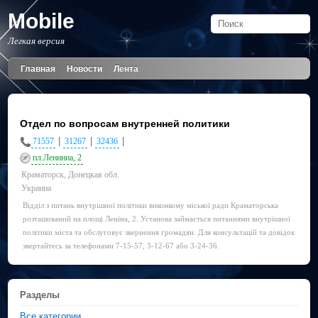
Mobile
Легкая версия
Главная
Новости
Лента
Отдел по вопросам внутренней политики
|
|
|
71557
31267
32436
пл.Лениниа, 2
Краматорск, Донецкая обл.
Украина
Відділ з питань внутрішної політики виконкому міської ради Краматорська
розташований на площі Леніна, 2. Установа займається питаннями внутрішної
політики міста та обслуговує звернення громадян. Для консультацій та довідок
звертайтесь за телефонами 7-15-57, 3-12-67 або 3-24-36.
Разделы
Все категории