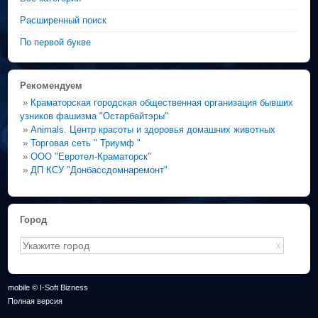
Расширенный поиск
По первой букве
Рекомендуем
»
Краматорская городская общественная организация бывших
узников фашизма "Остарбайтэры"
»
Animals. Центр красоты и здоровья домашних животных
»
Торговая сеть " Триумф "
»
ООО "Евротел-Краматорск"
»
ДП КСУ "Донбассдомнаремонт"
Город
X
mobile © I-Soft Bizness
Полная версия