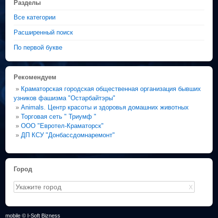
Разделы
Все категории
Расширенный поиск
По первой букве
Рекомендуем
»
Краматорская городская общественная организация бывших
узников фашизма "Остарбайтэры"
»
Animals. Центр красоты и здоровья домашних животных
»
Торговая сеть " Триумф "
»
ООО "Евротел-Краматорск"
»
ДП КСУ "Донбассдомнаремонт"
Город
X
mobile © I-Soft Bizness