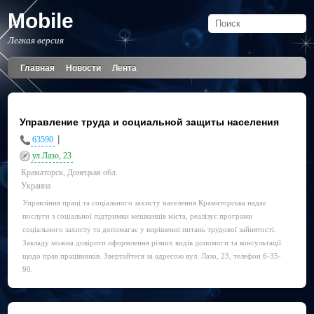
Mobile
Легкая версия
Главная
Новости
Лента
Управление труда и социальной защиты населения
|
63590
ул.Лазо, 23
Краматорск, Донецкая обл.
Украина
Управління праці та соціального захисту населення Краматорська надає
послуги з соціальної підтримки мешканців міста, реалізує програми
соціального захисту та допомагає у вирішенні питань трудової зайнятості.
Закладу можна довірити оформлення різних видів допомоги та консультації
щодо прав працівників. Звертайтеся за адресою вул. Лазо, 23, телефон 6-35-
90.