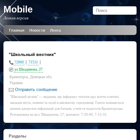
Mobile
Легкая версия
Главная
Новости
Лента
"Школьный вестник"
|
|
72000
71531
ул.Шкадинова, 27
Краматорск, Донецкая обл.
Украина
Отправить сообщение
"Школьний вісник" — видання, що інформує читачів про життя освітніх
закладів міста, новини та події в шкільному середовищі. Газета залишається
цінним джерелом інформації для батьків, учнів та педагогів Краматорська.
Розташована на вул. Шкадинова, 27, контакти: 7-20-00, 7-15-31.
Разделы