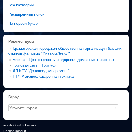
Все категории
Расширенный поиск
По первой букве
Рекомендуем
»
Краматорская городская общественная организация бывших
узников фашизма "Остарбайтэры"
»
Animals. Центр красоты и здоровья домашних животных
»
Торговая сеть " Триумф "
»
ДП КСУ "Донбассдомнаремонт"
»
ПТФ АБизнес. Сварочная техника
Город
X
mobile © I-Soft Bizness
Полная версия