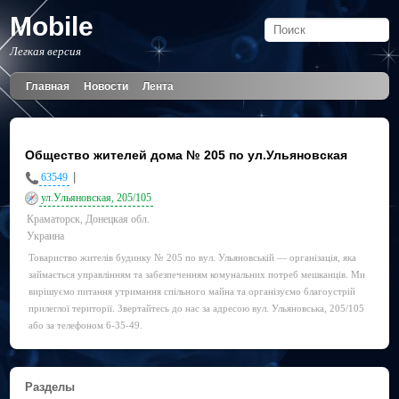
Mobile
Легкая версия
Главная
Новости
Лента
Общество жителей дома № 205 по ул.Ульяновская
|
63549
ул.Ульяновская, 205/105
Краматорск, Донецкая обл.
Украина
Товариство жителів будинку № 205 по вул. Ульяновській — організація, яка
займається управлінням та забезпеченням комунальних потреб мешканців. Ми
вирішуємо питання утримання спільного майна та організуємо благоустрій
прилеглої території. Звертайтесь до нас за адресою вул. Ульяновська, 205/105
або за телефоном 6-35-49.
Разделы