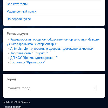
Все категории
Расширенный поиск
По первой букве
Рекомендуем
»
Краматорская городская общественная организация бывших
узников фашизма "Остарбайтэры"
»
Animals. Центр красоты и здоровья домашних животных
»
Торговая сеть " Триумф "
»
ДП КСУ "Донбассдомнаремонт"
»
Гостиница "Краматорск"
Город
X
mobile © I-Soft Bizness
Полная версия