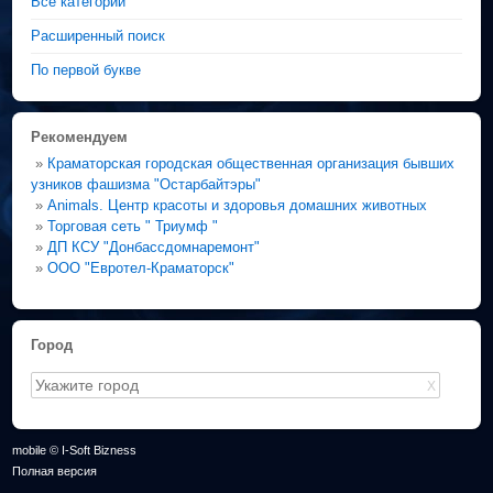
Все категории
Расширенный поиск
По первой букве
Рекомендуем
»
Краматорская городская общественная организация бывших
узников фашизма "Остарбайтэры"
»
Animals. Центр красоты и здоровья домашних животных
»
Торговая сеть " Триумф "
»
ДП КСУ "Донбассдомнаремонт"
»
ООО "Евротел-Краматорск"
Город
X
mobile © I-Soft Bizness
Полная версия