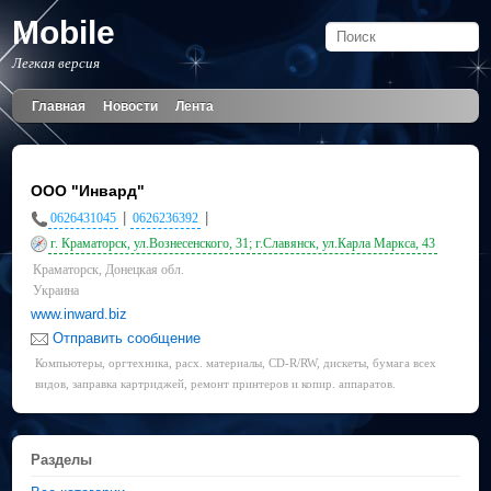
Mobile
Легкая версия
Главная
Новости
Лента
ООО "Инвард"
|
|
0626431045
0626236392
г. Краматорск, ул.Вознесенского, 31; г.Славянск, ул.Карла Маркса, 43
Краматорск, Донецкая обл.
Украина
www.inward.biz
Отправить сообщение
Компьютеры, оргтехника, расх. материалы, CD-R/RW, дискеты, бумага всех
видов, заправка картриджей, ремонт принтеров и копир. аппаратов.
Разделы