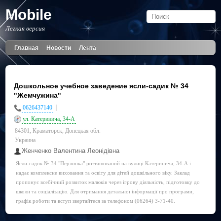
Mobile
Легкая версия
Главная
Новости
Лента
Дошкольное учебное заведение ясли-садик № 34
"Жемчужина"
|
0626437140
ул. Катеринича, 34-А
84301, Краматорск, Донецкая обл.
Украина
Женченко Валентина Леонідівна
Ясли-садок № 34 "Перлинка" розташований на вулиці Катеринича, 34-А і
надає комплексне виховання та освіту для дітей дошкільного віку. Заклад
пропонує всебічний розвиток малюків через ігрову діяльність, підготовку до
школи та соціалізацію. Для отримання детальної інформації про програми,
графік роботи та вступ звертайтеся за телефоном (06264) 3-71-40.