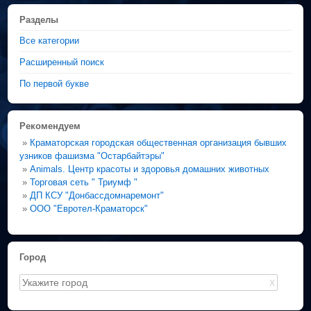
Разделы
Все категории
Расширенный поиск
По первой букве
Рекомендуем
»
Краматорская городская общественная организация бывших
узников фашизма "Остарбайтэры"
»
Animals. Центр красоты и здоровья домашних животных
»
Торговая сеть " Триумф "
»
ДП КСУ "Донбассдомнаремонт"
»
ООО "Евротел-Краматорск"
Город
X