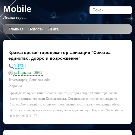
Mobile
Легкая версия
Главная
Новости
Лента
Краматорская городская организация "Союз за
единство, добро и возрождение"
|
54173
ул.Парковая, 36/37
Краматорск, Донецкая обл.
Украина
Громадська організація "Союз за єдність, добро і відродження" працює на
благо розвитку громади Краматорська. Організація здійснює соціальну та
благодійну діяльність, сприяючи поліпшенню якості життя мешканців міста.
Ви можете звернутися за консультацією за адресою вул. Паркова, 36/37 або за
телефоном 5-41-73.