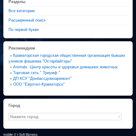
Разделы
Все категории
Расширенный поиск
По первой букве
Рекомендуем
»
Краматорская городская общественная организация бывших
узников фашизма "Остарбайтэры"
»
Animals. Центр красоты и здоровья домашних животных
»
Торговая сеть " Триумф "
»
ДП КСУ "Донбассдомнаремонт"
»
ООО "Евротел-Краматорск"
Город
X
mobile © I-Soft Bizness