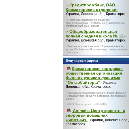
Кредитпромбанк, ОАО,
Краматорские отделения
-
Украина, Донецкая обл., Краматорск.
Публичное акционерное общество
«Кредитпромбанк» - стабильный универсальный
коммерческий банк, работа
Общеобразовательная
полная средняя школа № 12
-
Украина, Донецкая обл., Краматорск.
Загальноосвітня школа № 12 розташована на
вулиці Соціалістичній та пропонує повну середню
освіту для
Популярные фирмы
Краматорская городская
общественная организация
бывших узников фашизма
"Остарбайтэры"
- Украина,
Донецкая обл., Краматорск.
Громадська організація бувших в'язнів фашизму
"Остарбайтери" об'єднує ветеранів, які пережили
жахи н
(
8420
Просмотров с 12-02-2010)
Animals. Центр красоты и
здоровья домашних
животных
- Украина, Донецкая обл.,
Краматорск.