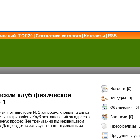
омпаний. ТОП20
Статистика каталога
Контакты
RSS
|
|
|
Новости [0]
ский клуб физической
Тендеры [0]
 1
Объявления [0]
зичної підготовки № 1 запрошує хлопців та дівчат
сть і витривалість. Клуб розташований за адресою
Вакансии [0]
опонує професійне тренування під керівництвом
. Для довідок та запису на заняття дзвоніть за
Пресс-релизы [0
Продукция и услу