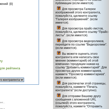
публикации (если имеется).
жений [0]
Для просмотра Галереи
изображений этого контрагента,
пожалуйста, щелкните ссылку
"Галерея изображений". (если
имеется).
Для просмотра прайс-листов,
пожалуйста, щелкните ссылку "Прайс-
листы". (если имеется).
Для просмотра видеороликов,
перейдите по ссылке "Видеоролики".
(если имеется).
Вы можете оценить этого
контрагента или написать свое
гу
мнение (комментарий) об этой
компании / продукции нажав на
ссылку "Добавить комментарий". Для
для рейтинга
просмотра других комментариев,
нажмите "Просмотр комментариев".
(если имеется).
Для распечатки этой страницы,
пожалуйста, нажмите "Печать
контрагента" (если доступно).
Для отправки Вашему другу
сообщения с вложенной URL
ні...
(ссылкой) этого контрагента,
пожалуйста, нажмите "Отправить
ом д...