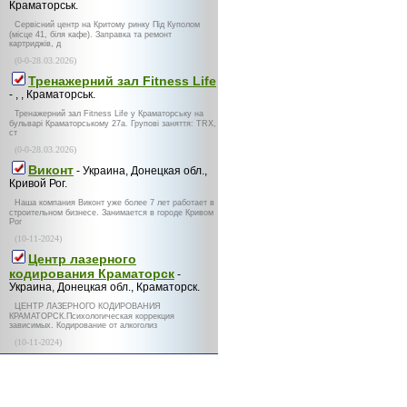
Краматорськ.
Сервісний центр на Критому ринку Під Куполом
(місце 41, біля кафе). Заправка та ремонт
картриджів, д
(0-0-28.03.2026)
Тренажерний зал Fitness Life
- , , Краматорськ.
Тренажерний зал Fitness Life у Краматорську на
бульварі Краматорському 27а. Групові заняття: TRX,
ст
(0-0-28.03.2026)
Виконт
- Украина, Донецкая обл.,
Кривой Рог.
Наша компания Виконт уже более 7 лет работает в
строительном бизнесе. Занимается в городе Кривом
Рог
(10-11-2024)
Центр лазерного
кодирования Краматорск
-
Украина, Донецкая обл., Краматорск.
ЦЕНТР ЛАЗЕРНОГО КОДИРОВАНИЯ
КРАМАТОРСК.Психологическая коррекция
зависимых. Кодирование от алкоголиз
(10-11-2024)