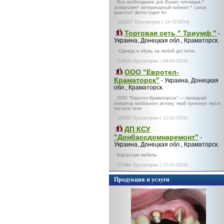
Все необходимое для Ваших питомцев.*
зоомагазин* ветеринарный кабинет * салон
красоты* фотостудия An
(
114217
Просмотров с 24-10-2014)
Торговая сеть " Триумф "
-
Украина, Донецкая обл., Краматорск.
Одежда и обувь на любой достаток.
(
19626
Просмотров с 04-04-2010)
ООО "Евротел-
Краматорск"
- Украина, Донецкая
обл., Краматорск.
ООО "Евротел-Краматорськ" — провідний
оператор мобільного зв'язку, який пропонує якісні
послуги теле
(
16292
Просмотров с 12-02-2010)
ДП КСУ
"Донбассдомнаремонт"
-
Украина, Донецкая обл., Краматорск.
Корпусная мебель.
(
25484
Просмотров с 12-02-2010)
Продукция и услуги