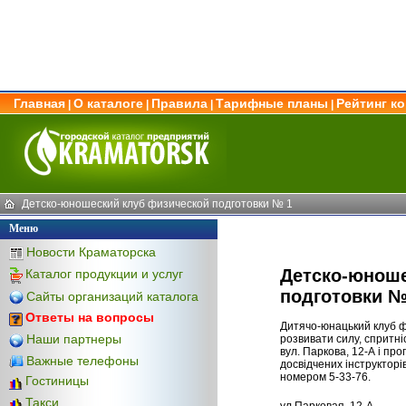
Главная
О каталоге
Правила
Тарифные планы
Рейтинг к
|
|
|
|
Детско-юношеский клуб физической подготовки № 1
Меню
Новости Краматорска
Детско-юноше
Каталог продукции и услуг
подготовки №
Сайты организаций каталога
Ответы на вопросы
Дитячо-юнацький клуб фі
Наши партнеры
розвивати силу, спритні
вул. Паркова, 12-А і пр
Важные телефоны
досвідчених інструкторів
номером 5-33-76.
Гостиницы
Такси
ул.Парковая, 12-А