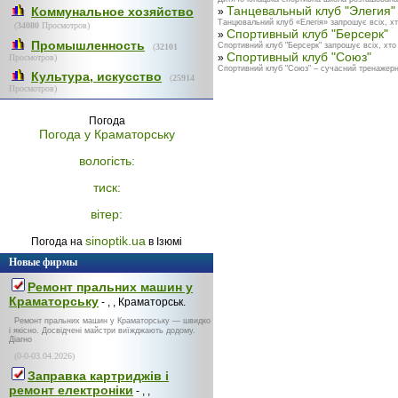
Танцевальный клуб "Элегия"
Коммунальное хозяйство
»
Танцювальний клуб «Елегія» запрошує всіх, хто
(
34080
Просмотров)
Спортивный клуб "Берсерк"
»
Промышленность
Спортивний клуб "Берсерк" запрошує всіх, хто 
(
32101
Спортивный клуб "Союз"
»
Просмотров)
Спортивний клуб "Союз" – сучасний тренажерни
Культура, искусство
(
25914
Просмотров)
Погода
Погода у
Краматорську
вологість:
тиск:
вітер:
sinoptik.ua
Погода на
в Ізюмі
Новые фирмы
Ремонт пральних машин у
Краматорську
- , , Краматорськ.
Ремонт пральних машин у Краматорську — швидко
і якісно. Досвідчені майстри виїжджають додому.
Діагно
(0-0-03.04.2026)
Заправка картриджів і
ремонт електроніки
- , ,