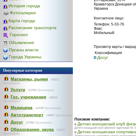
Краматорск Донецкая об
История города
Украина
Фотогалерея
Контактное лицо:
Карта города
Телефон: 5-33-76
Расписание транспорта
Факс:
Мобильный:
Гороскоп
Объявления
Просмотр карты / марш
Органы власти
Классификация
Города Украины
Досуг
Популярные категории
Магазины, рынки
(
56212
Просмотров)
Услуги
(
51958
Просмотров)
Гос. учреждения
(
48424
Просмотров)
Медицина
(
41038
Просмотров)
Автотранспорт
(
39607
Просмотров)
Похожие компании:
Досуг
(
35966
Просмотров)
Детско-юношеский клуб физи
»
Дитячо-юнацький клуб фізичної підготовки № 3 з
Образование, наука
(
34257
Детско-юношеская сопртивн
»
Просмотров)
Дитячо-юнацька спортивна школа розташована на