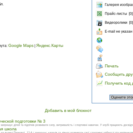
л.
Галерея изобра
Прайс-листы [0]
Видеоролики [0]
E-mail не указан
Google Maps
Яндекс.Карты
рута:
|
Печать
Сообщить дру
Получить код 
Добавить в мой блокнот
ческой подготовки № 3
апрошує дітей та підлітків розвивати силу, витривалість і спортивні навички. У клубі працюють досвідче
ая школа
 вулиці Паркової, 12-А і запрошує хлопців та дівчат розвивати свої спортивні здібності під керівництв