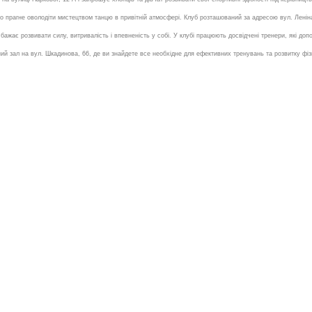
 прагне оволодіти мистецтвом танцю в привітній атмосфері. Клуб розташований за адресою вул. Леніна,
бажає розвивати силу, витривалість і впевненість у собі. У клубі працюють досвідчені тренери, які доп
й зал на вул. Шкадинова, 66, де ви знайдете все необхідне для ефективних тренувань та розвитку фіз