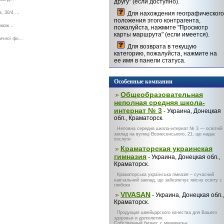
другу" (если доступно).
 30/4 ...
Для нахождения географического
положения этого контрагента,
омож...
пожалуйста, нажмите "Просмотр
карты маршрута" (если имеется).
ичної фо...
Для возврата в текущую
категорию, пожалуйста, нажмите на
ее имя в панели статуса.
Особенные компании
Общеобразовательная
неполная средняя школа-
интернат № 3
- Украина, Донецкая
обл., Краматорск.
Неповна середня школа-інтернат № 3 — освітній
заклад на вулиці Вознесенського, 21, що надає
послуги
Краматорская украинская
гимназия
- Украина, Донецкая обл.,
Краматорск.
Краматорська українська гімназія – сучасний
навчальний заклад, що забезпечує якісну освіту з
глибоки
VIVASAN
- Украина, Донецкая обл.,
Краматорск.
Продукция швейцарского качества для Вашего
здоровья и долголетия.
Собственный бизнес с минимальн