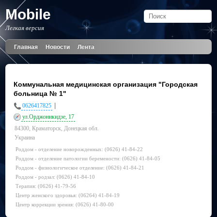
Mobile
Легкая версия
Главная
Новости
Лента
Коммунальная медицинская организация "Городская
больница № 1"
|
0626417825
ул.Орджоникидзе, 17
84300, Краматорск, Донецкая обл.
Украина
Роддом - отделение новорожденных: (0626) 41-84-22
Роддом - отделение патологии беремености: (0626) 41-84-05
Роддом - физиологическое отделение: (0626) 41-84-21
Роддом - родзал: (0626) 41-84-10
Терапия: (0626) 41-79-56
Центр женского здоровья: (06264) 41-84-19
Центр коррекции зрения: (0626) 41-80-00