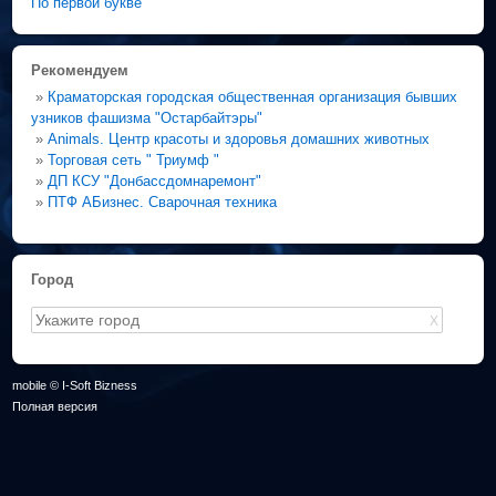
По первой букве
Рекомендуем
»
Краматорская городская общественная организация бывших
узников фашизма "Остарбайтэры"
»
Animals. Центр красоты и здоровья домашних животных
»
Торговая сеть " Триумф "
»
ДП КСУ "Донбассдомнаремонт"
»
ПТФ АБизнес. Сварочная техника
Город
X
mobile © I-Soft Bizness
Полная версия