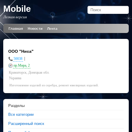
Mobile
Легкая версия
Главная
Новости
Лента
ООО "Ниса"
|
50038
пр.Мира, 2
Краматорск, Донецкая обл.
Украина
Изготовление изделий из серебра, ремонт ювелирных изделий.
Разделы
Все категории
Расширенный поиск