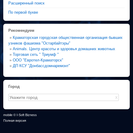
Расширенный поиск
По первой букве
Рекомендуем
»
Краматорская городская общественная организация бывших
узников фашизма "Остарбайтэры"
»
Animals. Центр красоты и здоровья домашних животных
»
Торговая сеть " Триумф "
»
ООО "Евротел-Краматорск"
»
ДП КСУ "Донбассдомнаремонт"
Город
X
mobile © I-Soft Bizness
Полная версия