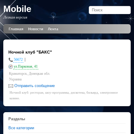
Mobile
Легкая версия
Главная
Новости
Лента
Ночной клуб "БАКС"
|
56672
ул.Парковая, 41
Краматорск, Донецкая обл.
Украина
Отправить сообщение
Ночной клуб: ресторан, шоу-программы, дискотека, бильярд, электронное
казино.
Разделы
Все категории