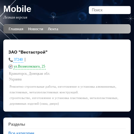
Mobile
Легкая версия
Главная
Новости
Лента
ЗАО "Вестастрой"
|
37240
ул.Вознесенского, 25
Краматорск, Донецкая обл.
Украина
Ремонтно-строительные работы, изготовление и установка алюминиевых,
пластиковых, металлопластиковых конструкций.
строительство, изготовление и установка пластиковых, металопластиковых,
деревянных изделий (окна, двери)
Разделы
Все категории