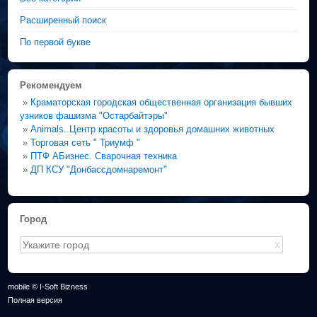
Расширенный поиск
По первой букве
Рекомендуем
»
Краматорская городская общественная организация бывших
узников фашизма "Остарбайтэры"
»
Animals. Центр красоты и здоровья домашних животных
»
Торговая сеть " Триумф "
»
ПТФ АБизнес. Сварочная техника
»
ДП КСУ "Донбассдомнаремонт"
Город
X
mobile © I-Soft Bizness
Полная версия