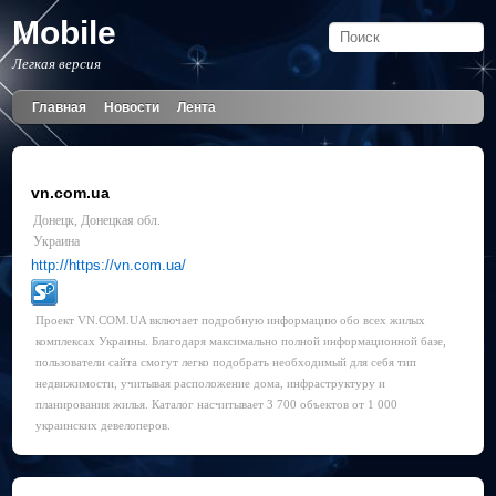
Mobile
Легкая версия
Главная
Новости
Лента
vn.com.ua
Донецк, Донецкая обл.
Украина
http://https://vn.com.ua/
Проект VN.COM.UA включает подробную информацию обо всех жилых
комплексах Украины. Благодаря максимально полной информационной базе,
пользователи сайта смогут легко подобрать необходимый для себя тип
недвижимости, учитывая расположение дома, инфраструктуру и
планирования жилья. Каталог насчитывает 3 700 объектов от 1 000
украинских девелоперов.