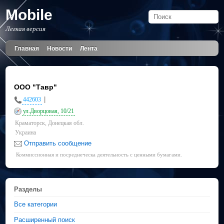
Mobile
Легкая версия
Главная
Новости
Лента
ООО "Тавр"
|
442603
ул.Дворцовая, 10/21
Краматорск, Донецкая обл.
Украина
Отправить сообщение
Коммиссионная и посреднеческа деятельность с ценными бумагами.
Разделы
Все категории
Расширенный поиск