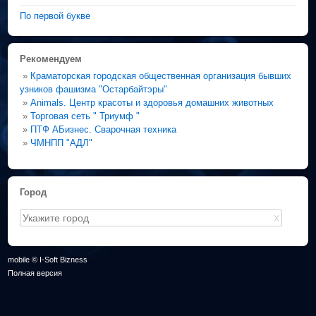
По первой букве
Рекомендуем
»
Краматорская городская общественная организация бывших
узников фашизма "Остарбайтэры"
»
Animals. Центр красоты и здоровья домашних животных
»
Торговая сеть " Триумф "
»
ПТФ АБизнес. Сварочная техника
»
ЧМНПП "АДЛ"
Город
X
mobile © I-Soft Bizness
Полная версия