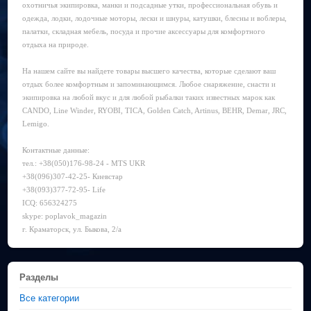
охотничья экипировка, манки и подсадные утки, профессиональная обувь и
одежда, лодки, лодочные моторы, лески и шнуры, катушки, блесны и воблеры,
палатки, складная мебель, посуда и прочие аксессуары для комфортного
отдыха на природе.
На нашем сайте вы найдете товары высшего качества, которые сделают ваш
отдых более комфортным и запоминающимся. Любое снаряжение, снасти и
экипировка на любой вкус и для любой рыбалки таких известных марок как
CANDO, Line Winder, RYOBI, TICA, Golden Catch, Artinus, BEHR, Demar, JRC,
Lemigo.
Контактные данные:
тел.: +38(050)176-98-24 - MTS UKR
+38(096)307-42-25- Киевстар
+38(093)377-72-95- Life
ICQ: 656324275
skype: poplavok_magazin
г. Краматорск, ул. Быкова, 2/а
Разделы
Все категории