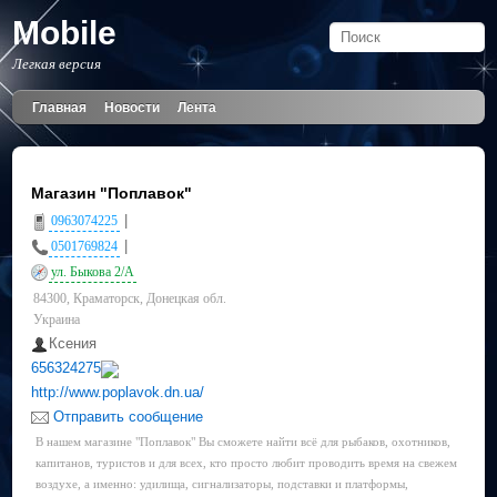
Mobile
Легкая версия
Главная
Новости
Лента
Магазин "Поплавок"
|
0963074225
|
0501769824
ул. Быкова 2/А
84300, Краматорск, Донецкая обл.
Украина
Ксения
656324275
http://www.poplavok.dn.ua/
Отправить сообщение
В нашем магазине "Поплавок" Вы сможете найти всё для рыбаков, охотников,
капитанов, туристов и для всех, кто просто любит проводить время на свежем
воздухе, а именно: удилища, сигнализаторы, подставки и платформы,