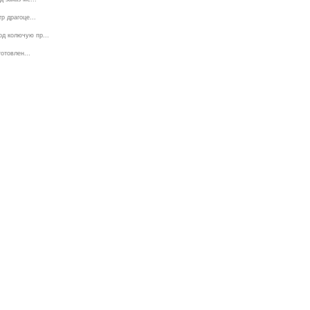
р драгоце...
од колючую пр...
отовлен...