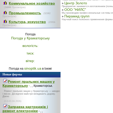
Центр Золото
Коммунальное хозяйство
»
Предприятие занимается изготовлением (полный
(
34080
Просмотров)
ООО "НИЛС"
»
Промышленность
Мы производим профессиональные системы огра
(
32102
Пирамид групп
»
Просмотров)
Научный поиск полезного применнения формы п
Культура, искусство
(
25916
Просмотров)
Погода
Погода у
Краматорську
вологість:
тиск:
вітер:
sinoptik.ua
Погода на
в Ізюмі
Новые фирмы
Ремонт пральних машин у
Краматорську
- , , Краматорськ.
Ремонт пральних машин у Краматорську — швидко
і якісно. Досвідчені майстри виїжджають додому.
Діагно
(0-0-03.04.2026)
Заправка картриджів і
ремонт електроніки
- , ,