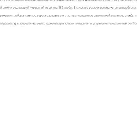
 цикл) и реализацией украшений из золота 585 пробы. В качестве вставок используется широкий спект
ждения: заборы, калитки, ворота распашные и откатные, оснщенные автоматикой и ручные, столбы п
ирамиды для здоровья человека, гармонизации жилого помещения и устранения геопатогенных зон.Изг