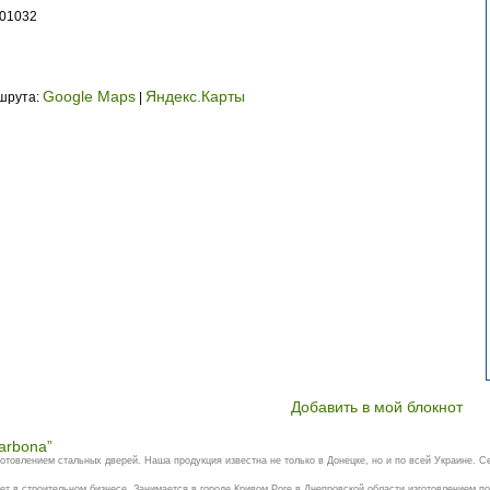
401032
Google Maps
Яндекс.Карты
ршрута:
|
Добавить в мой блокнот
arbona”
отовлением стальных дверей. Наша продукция известна не только в Донецке, но и по всей Украине. Се
т в строительном бизнесе. Занимается в городе Кривом Роге в Днепровской области изготовлением под