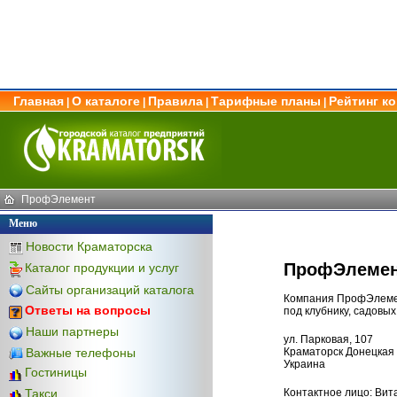
Главная
О каталоге
Правила
Тарифные планы
Рейтинг к
|
|
|
|
ПрофЭлемент
Меню
Новости Краматорска
ПрофЭлеме
Каталог продукции и услуг
Сайты организаций каталога
Компания ПрофЭлемен
Ответы на вопросы
под клубнику, садовы
Наши партнеры
ул. Парковая, 107
Важные телефоны
Краматорск Донецкая 
Украина
Гостиницы
Контактное лицо: Вит
Такси