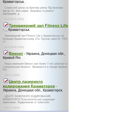
Краматорськ.
Сервісний центр на Критому ринку Під Куполом
(місце 41, біля кафе). Заправка та ремонт
картриджів, д
(0-0-28.03.2026)
Тренажерний зал Fitness Life
- , , Краматорськ.
Тренажерний зал Fitness Life у Краматорську на
бульварі Краматорському 27а. Групові заняття: TRX,
ст
(0-0-28.03.2026)
Виконт
- Украина, Донецкая обл.,
Кривой Рог.
Наша компания Виконт уже более 7 лет работает в
строительном бизнесе. Занимается в городе Кривом
Рог
(10-11-2024)
Центр лазерного
кодирования Краматорск
-
Украина, Донецкая обл., Краматорск.
ЦЕНТР ЛАЗЕРНОГО КОДИРОВАНИЯ
КРАМАТОРСК.Психологическая коррекция
зависимых. Кодирование от алкоголиз
(10-11-2024)