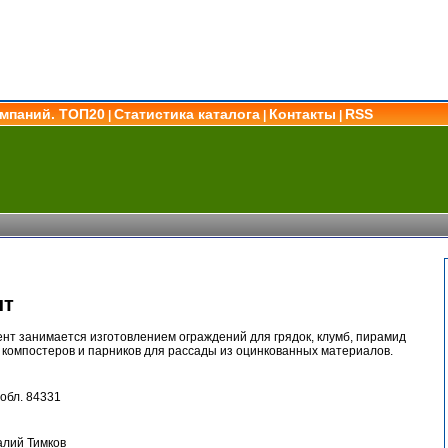
омпаний. ТОП20
Статистика каталога
Контакты
RSS
|
|
|
нт
т занимается изготовлением ограждений для грядок, клумб, пирамид
х компостеров и парников для рассады из оцинкованных материалов.
обл. 84331
алий Тимков