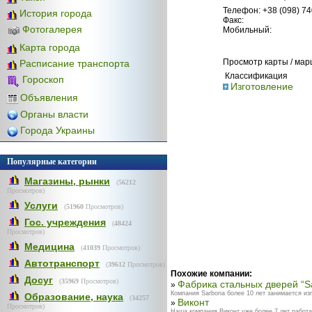
Телефон: +38 (098) 7
История города
Факс:
Фотогалерея
Мобильный:
Карта города
Просмотр карты / ма
Расписание транспорта
Классификация
Гороскоп
Изготовление
Объявления
Органы власти
Города Украины
Популярные категории
Магазины, рынки
(
56212
Просмотров)
Услуги
(
51960
Просмотров)
Гос. учреждения
(
48424
Просмотров)
Медицина
(
41039
Просмотров)
Автотранспорт
(
39612
Просмотров)
Похожие компании:
Досуг
(
35969
Просмотров)
Фабрика стальных дверей “S
»
Компания Sarbona более 10 лет занимается изг
Образование, наука
(
34257
Виконт
»
Просмотров)
Наша компания Виконт уже более 7 лет работае