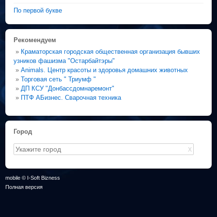
По первой букве
Рекомендуем
»
Краматорская городская общественная организация бывших
узников фашизма "Остарбайтэры"
»
Animals. Центр красоты и здоровья домашних животных
»
Торговая сеть " Триумф "
»
ДП КСУ "Донбассдомнаремонт"
»
ПТФ АБизнес. Сварочная техника
Город
X
mobile © I-Soft Bizness
Полная версия