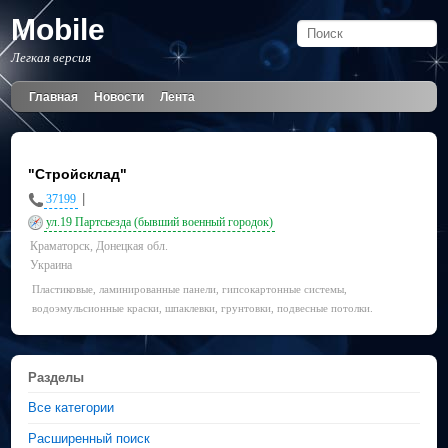
Mobile
Легкая версия
Главная
Новости
Лента
"Стройсклад"
|
37199
ул.19 Партсьезда (бывший военный городок)
Краматорск, Донецкая обл.
Украина
Пластиковые, ламинированные панели, гипсокартонные системы,
водоэмульсионные краски, шпаклевки, грунтовки, подвесные потолки.
Разделы
Все категории
Расширенный поиск