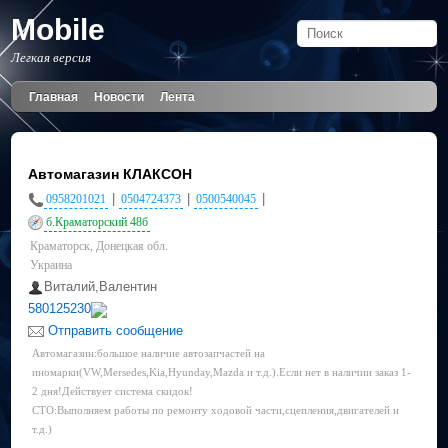
Mobile
Легкая версия
Главная
Новости
Лента
Автомагазин КЛАКСОН
|
|
|
0958201021
0504724373
0500540045
б.Краматорский 48б
Краматорск, Донецкая обл.
Украина
Виталий,Валентин
580125230
Отправить сообщение
Автомагазин:большое наличие автозапчастей на
иномарки(VW,Mersedes,Kia,Hyunday,Mazda и т.д.).Если нет в наличии заказ 1-
2 дня!Действует система скидок!
СТО:Выполняем работы по ремонту ходовой части,сцепления,двигателей и
т.д.)