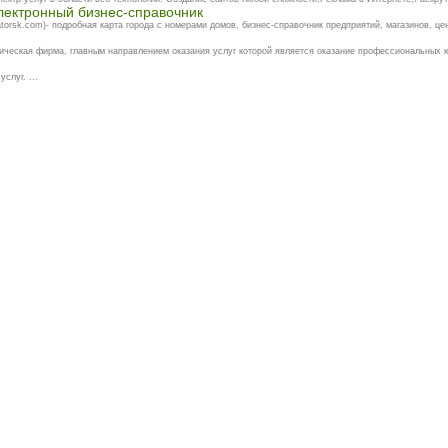
лектронный бизнес-справочник
orsk.com)- подробная карта города с номерами домов, бизнес-справочник предприятий, магазинов, цен
ическая фирма, главным направлением оказания услуг которой является оказание профессиональных ю
слуг. ...