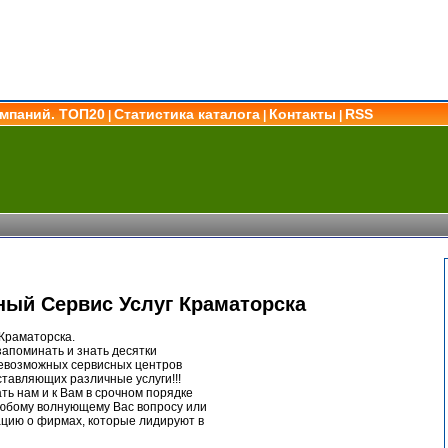
омпаний. ТОП20
Статистика каталога
Контакты
RSS
|
|
|
ый Сервис Услуг Краматорска
Краматорска.
запоминать и знать десятки
евозможных сервисных центров
ставляющих различные услуги!!!
ть нам и к Вам в срочном порядке
любому волнующему Вас вопросу или
цию о фирмах, которые лидируют в