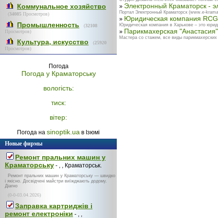
Электронный Краматорск - э
Коммунальное хозяйство
»
Портал Электронный Краматорск (www.e-kramat
(
34085
Просмотров)
Юридическая компания RCG
»
Промышленность
Юридическая компания в Харькове – это юрид
(
32108
Парикмахерская "Анастасия"
»
Просмотров)
Мастера со стажем, все виды парикмахерских у
Культура, искусство
(
25920
Просмотров)
Погода
Погода у
Краматорську
вологість:
тиск:
вітер:
sinoptik.ua
Погода на
в Ізюмі
Новые фирмы
Ремонт пральних машин у
Краматорську
- , , Краматорськ.
Ремонт пральних машин у Краматорську — швидко
і якісно. Досвідчені майстри виїжджають додому.
Діагно
(0-0-03.04.2026)
Заправка картриджів і
ремонт електроніки
- , ,