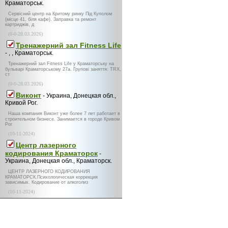
Краматорськ.
Сервісний центр на Критому ринку Під Куполом
(місце 41, біля кафе). Заправка та ремонт
картриджів, д
(0-0-28.03.2026)
Тренажерний зал Fitness Life
- , , Краматорськ.
Тренажерний зал Fitness Life у Краматорську на
бульварі Краматорському 27а. Групові заняття: TRX,
ст
(0-0-28.03.2026)
Виконт
- Украина, Донецкая обл.,
Кривой Рог.
Наша компания Виконт уже более 7 лет работает в
строительном бизнесе. Занимается в городе Кривом
Рог
(10-11-2024)
Центр лазерного
кодирования Краматорск
-
Украина, Донецкая обл., Краматорск.
ЦЕНТР ЛАЗЕРНОГО КОДИРОВАНИЯ
КРАМАТОРСК.Психологическая коррекция
зависимых. Кодирование от алкоголиз
(10-11-2024)