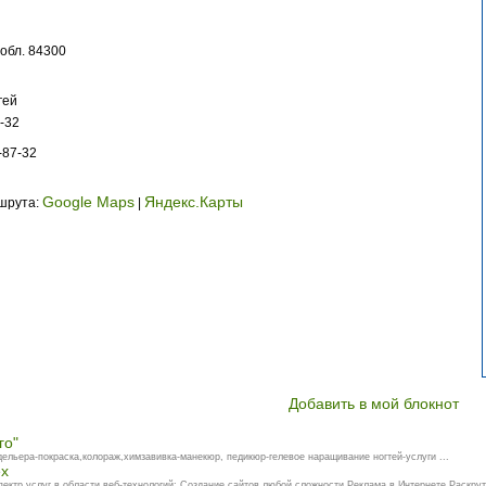
обл. 84300
гей
-32
-87-32
Google Maps
Яндекс.Карты
ршрута:
|
Добавить в мой блокнот
го"
дельера-покраска,колораж,химзавивка-манекюр, педикюр-гелевое наращивание ногтей-услуги ...
ex
ктр услуг в области веб-технологий: Создание сайтов любой сложности,Реклама в Интернете,Раскрут