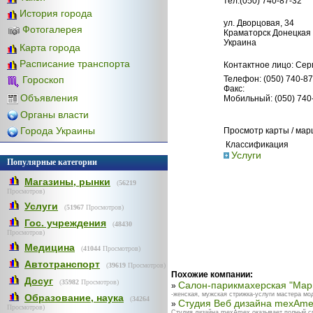
тел.(050) 740-87-32
История города
ул. Дворцовая, 34
Фотогалерея
Краматорск Донецкая 
Украина
Карта города
Расписание транспорта
Контактное лицо: Сер
Телефон: (050) 740-87
Гороскоп
Факс:
Объявления
Мобильный: (050) 740
Органы власти
Города Украины
Просмотр карты / ма
Классификация
Услуги
Популярные категории
Магазины, рынки
(
56219
Просмотров)
Услуги
(
51967
Просмотров)
Гос. учреждения
(
48430
Просмотров)
Медицина
(
41044
Просмотров)
Автотранспорт
(
39619
Просмотров)
Похожие компании:
Досуг
(
35982
Просмотров)
Салон-парикмахерская "Мар
»
-женская, мужская стрижка-услуги мастера мо
Образование, наука
(
34264
Студия Веб дизайна mexAm
»
Просмотров)
Студия дизайна mexAmex оказывает полный спе