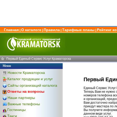
Главная
О каталоге
Правила
Тарифные планы
Рейтинг к
|
|
|
|
Первый Единый Сервис Услуг Краматорска
Меню
Новости Краматорска
Первый Един
Каталог продукции и услуг
Сайты организаций каталога
Единый Сервис Услуг 
Ответы на вопросы
Теперь Вам не нужно 
номеров телефона вс
Наши партнеры
и организаций, предо
Вам достаточно набра
Важные телефоны
приедут мастера по 
Гостиницы
Вы получите информа
данном виде услуг.
Такси