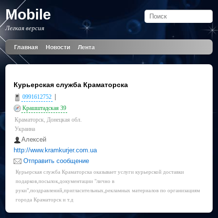
Mobile
Легкая версия
Главная
Новости
Лента
Курьерская служба Краматорска
|
0991612752
Крашштадская 39
Краматорск, Донецкая обл.
Украина
Алексей
http://www.kramkurjer.com.ua
Отправить сообщение
Курьерская служба Краматорска оказывает услуги курьерской доставки
подарков,посылок,документации "лично в
руки",поздравлений,пригласительных,рекламных материалов по организациям
города Краматорск и т.д