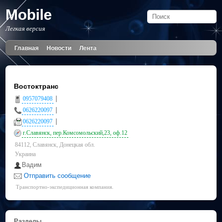
Mobile
Легкая версия
Главная
Новости
Лента
Востоктранс
|
0957079408
|
0626220097
|
0626220097
г.Славянск, пер.Комсомольский,23, оф.12
84112, Славянск, Донецкая обл.
Украина
Вадим
Отправить сообщение
Транспортно-экспедиционная компания.
Разделы