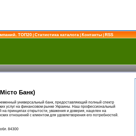
омпаний. ТОП20
Статистика каталога
Контакты
RSS
|
|
|
Місто Банк)
временный универсальный банк, предоставляющий полный спектр
ских услуг на финансовом рынке Украины. Наш профессиональный
й на принципах открытости, уважения и доверия, нацелен на
ских отношений с клиентом для удовлетворения его потребностей.
обл. 84300