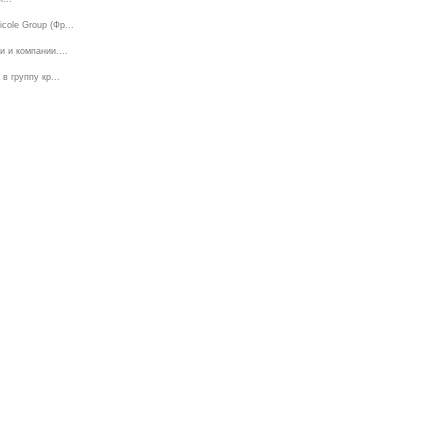
ole Group (Фр...
 и компании....
 группу кр...