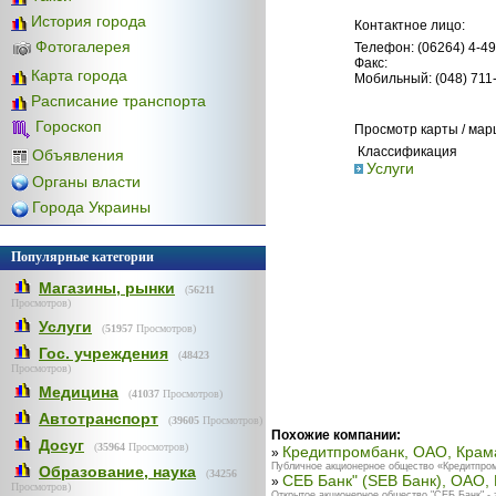
История города
Контактное лицо:
Фотогалерея
Телефон: (06264) 4-49
Факс:
Карта города
Мобильный: (048) 711
Расписание транспорта
Гороскоп
Просмотр карты / ма
Классификация
Объявления
Услуги
Органы власти
Города Украины
Популярные категории
Магазины, рынки
(
56211
Просмотров)
Услуги
(
51957
Просмотров)
Гос. учреждения
(
48423
Просмотров)
Медицина
(
41037
Просмотров)
Автотранспорт
(
39605
Просмотров)
Похожие компании:
Досуг
(
35964
Просмотров)
Кредитпромбанк, ОАО, Крам
»
Публичное акционерное общество «Кредитпром
Образование, наука
(
34256
СЕБ Банк" (SEB Банк), ОАО,
»
Просмотров)
Открытое акционерное общество "СЕБ Банк" - 