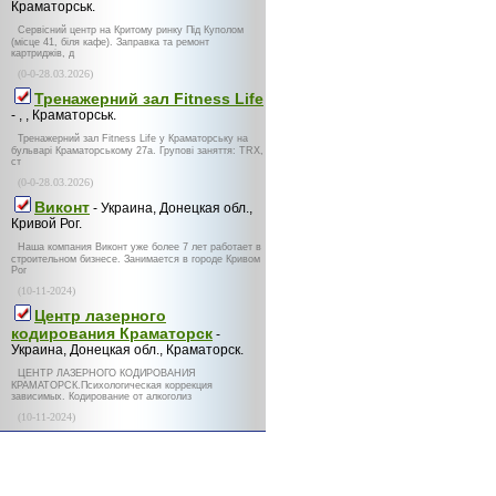
Краматорськ.
Сервісний центр на Критому ринку Під Куполом
(місце 41, біля кафе). Заправка та ремонт
картриджів, д
(0-0-28.03.2026)
Тренажерний зал Fitness Life
- , , Краматорськ.
Тренажерний зал Fitness Life у Краматорську на
бульварі Краматорському 27а. Групові заняття: TRX,
ст
(0-0-28.03.2026)
Виконт
- Украина, Донецкая обл.,
Кривой Рог.
Наша компания Виконт уже более 7 лет работает в
строительном бизнесе. Занимается в городе Кривом
Рог
(10-11-2024)
Центр лазерного
кодирования Краматорск
-
Украина, Донецкая обл., Краматорск.
ЦЕНТР ЛАЗЕРНОГО КОДИРОВАНИЯ
КРАМАТОРСК.Психологическая коррекция
зависимых. Кодирование от алкоголиз
(10-11-2024)