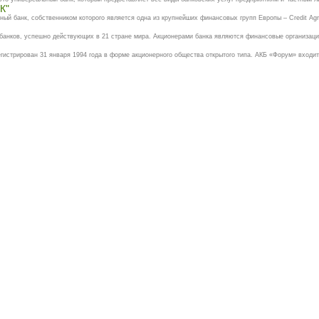
К"
банк, собственником которого является одна из крупнейших финансовых групп Европы – Credit Agric
банков, успешно действующих в 21 стране мира. Акционерами банка являются финансовые организации
истрирован 31 января 1994 года в форме акционерного общества открытого типа. АКБ «Форум» входит в