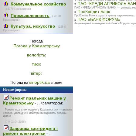
ПАО "КРЕДИ АГРИКОЛЬ БАН
Коммунальное хозяйство
»
ПАО «КРЕДИ АГРИКОЛЬ БАНК» — универсальный 
(
34079
Просмотров)
ПроКредит Банк
»
Промышленность
ПроКредит Банк входит в группу одноименных 
(
32100
ПАО «БАНК ФОРУМ»
»
Просмотров)
Акционерный коммерческий банк «Форум» зарег
Культура, искусство
(
25913
Просмотров)
Погода
Погода у
Краматорську
вологість:
тиск:
вітер:
sinoptik.ua
Погода на
в Ізюмі
Новые фирмы
Ремонт пральних машин у
Краматорську
- , , Краматорськ.
Ремонт пральних машин у Краматорську — швидко
і якісно. Досвідчені майстри виїжджають додому.
Діагно
(0-0-03.04.2026)
Заправка картриджів і
ремонт електроніки
- , ,