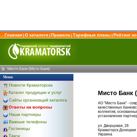
Главная
О каталоге
Правила
Тарифные планы
Рейтинг к
|
|
|
|
Мисто Банк (Місто Банк)
Меню
Новости Краматорска
Мисто Банк (
Каталог продукции и услуг
Сайты организаций каталога
АО "Мисто Банк" - со
Ответы на вопросы
качественных банков
коллектив, основанны
Наши партнеры
установление партнер
Важные телефоны
ул. Дворцовая, 26
Гостиницы
Краматорск Донецкая 
Украина
Такси