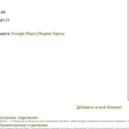
-09
-67-77
Google Maps
Яндекс.Карты
ршрута:
|
Добавить в мой блокнот
аторские отделения
банк» - стабильный универсальный коммерческий банк, работающий на финансовом рынке Украины с 19
 Краматорское отделение
это универсальный банк, который предоставляет все виды банковских услуг предприятиям и частным ли