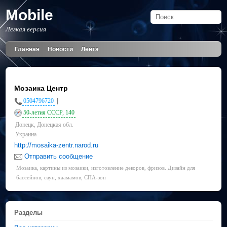
Mobile
Легкая версия
Главная
Новости
Лента
Мозаика Центр
|
0504796720
50-летия СССР, 140
Донецк, Донецкая обл.
Украина
http://mosaika-zentr.narod.ru
Отправить сообщение
Мозаика, картины из мозаики, изготовление декоров, фризов. Дизайн для
бассейнов, саун, хаамамов, СПА-зон
Разделы