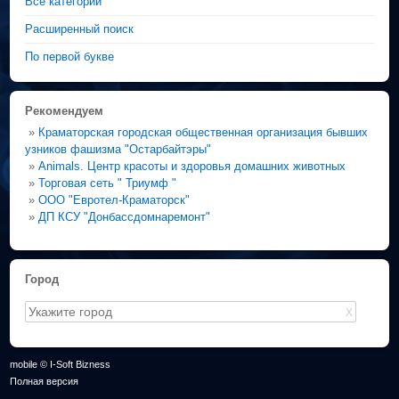
Все категории
Расширенный поиск
По первой букве
Рекомендуем
»
Краматорская городская общественная организация бывших
узников фашизма "Остарбайтэры"
»
Animals. Центр красоты и здоровья домашних животных
»
Торговая сеть " Триумф "
»
ООО "Евротел-Краматорск"
»
ДП КСУ "Донбассдомнаремонт"
Город
X
mobile © I-Soft Bizness
Полная версия