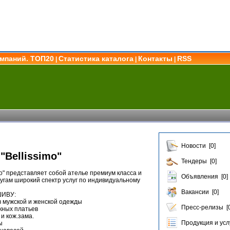
омпаний. ТОП20
Статистика каталога
Контакты
RSS
|
|
|
Новости [0]
"Bellissimo"
Тендеры [0]
mo" представляет собой ателье премиум класса и
Объявления [0]
угам широкий спектр услуг по индивидуальному
Вакансии [0]
ИВУ:
 мужской и женской одежды
Пресс-релизы [0
кных платьев
и кож.зама.
Продукция и услу
ы