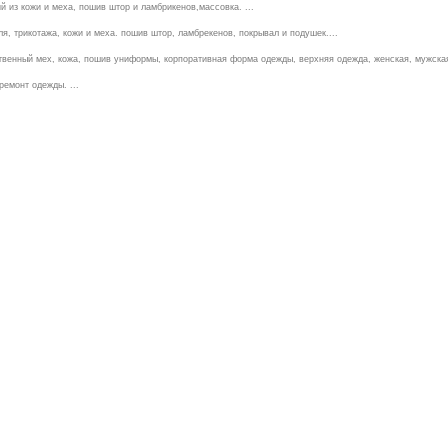
 из кожи и меха, пошив штор и ламбрикенов,массовка. ...
я, трикотажа, кожи и меха. пошив штор, ламбрекенов, покрывал и подушек....
венный мех, кожа, пошив униформы, корпоративная форма одежды, верхняя одежда, женская, мужская, 
ремонт одежды. ...