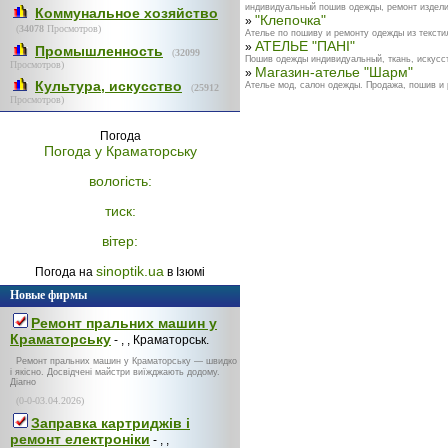
индивидуальный пошив одежды, ремонт изделий
Коммунальное хозяйство
"Клепочка"
»
(
34078
Просмотров)
Ателье по пошиву и ремонту одежды из текстил
АТЕЛЬЕ "ПАНІ"
»
Промышленность
(
32099
Пошив одежды индивидуальный, ткань, искусст
Просмотров)
Магазин-ателье "Шарм"
»
Культура, искусство
Ателье мод, салон одежды. Продажа, пошив и 
(
25912
Просмотров)
Погода
Погода у
Краматорську
вологість:
тиск:
вітер:
sinoptik.ua
Погода на
в Ізюмі
Новые фирмы
Ремонт пральних машин у
Краматорську
- , , Краматорськ.
Ремонт пральних машин у Краматорську — швидко
і якісно. Досвідчені майстри виїжджають додому.
Діагно
(0-0-03.04.2026)
Заправка картриджів і
ремонт електроніки
- , ,