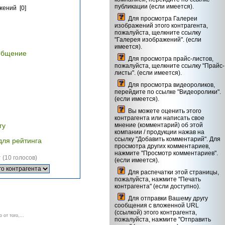
публикации (если имеется).
жений [0]
Для просмотра Галереи
изображений этого контрагента,
пожалуйста, щелкните ссылку
"Галерея изображений". (если
имеется).
общение
Для просмотра прайс-листов,
пожалуйста, щелкните ссылку "Прайс-
листы". (если имеется).
Для просмотра видеороликов,
перейдите по ссылке "Видеоролики".
(если имеется).
Вы можете оценить этого
контрагента или написать свое
гу
мнение (комментарий) об этой
компании / продукции нажав на
ссылку "Добавить комментарий". Для
для рейтинга
просмотра других комментариев,
нажмите "Просмотр комментариев".
(10 голосов)
(если имеется).
Для распечатки этой страницы,
пожалуйста, нажмите "Печать
контрагента" (если доступно).
Для отправки Вашему другу
сообщения с вложенной URL
(ссылкой) этого контрагента,
от того,...
пожалуйста, нажмите "Отправить