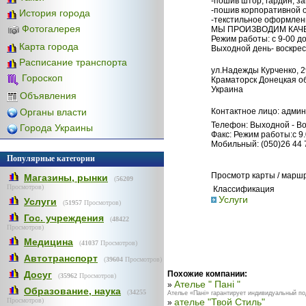
-пошив штор, гардин, з
-пошив корпоративной 
История города
-текстильное оформлен
Фотогалерея
МЫ ПРОИЗВОДИМ КАЧ
Режим работы: с 9-00 до
Карта города
Выходной день- воскре
Расписание транспорта
ул.Надежды Курченко, 2
Гороскоп
Краматорск Донецкая об
Украина
Объявления
Органы власти
Контактное лицо: адми
Телефон: Выходной - В
Города Украины
Факс: Режим работы:с 9.
Мобильный: (050)26 44 
Популярные категории
Просмотр карты / марш
Магазины, рынки
(
56209
Просмотров)
Классификация
Услуги
Услуги
(
51957
Просмотров)
Гос. учреждения
(
48422
Просмотров)
Медицина
(
41037
Просмотров)
Автотранспорт
(
39604
Просмотров)
Досуг
Похожие компании:
(
35962
Просмотров)
Ателье " Пані "
»
Образование, наука
(
34255
Ателье «Пані» гарантирует индивидуальный под
Просмотров)
ателье "Твой Стиль"
»