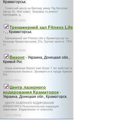
Краматорськ.
Сервісний центр на Критому ринку Під Куполом
(місце 41, біля кафе). Заправка та ремонт
картриджів, д
(0-0-28.03.2026)
Тренажерний зал Fitness Life
- , , Краматорськ.
Тренажерний зал Fitness Life у Краматорську на
бульварі Краматорському 27а. Групові заняття: TRX,
ст
(0-0-28.03.2026)
Виконт
- Украина, Донецкая обл.,
Кривой Рог.
Наша компания Виконт уже более 7 лет работает в
строительном бизнесе. Занимается в городе Кривом
Рог
(10-11-2024)
Центр лазерного
кодирования Краматорск
-
Украина, Донецкая обл., Краматорск.
ЦЕНТР ЛАЗЕРНОГО КОДИРОВАНИЯ
КРАМАТОРСК.Психологическая коррекция
зависимых. Кодирование от алкоголиз
(10-11-2024)