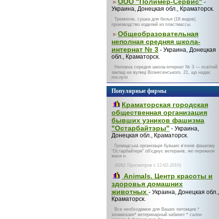
ООО "Полимер-Сервис"
-
Украина, Донецкая обл., Краматорск.
Тремпели, сушка для белья (18 видов).
производство изделий из пластмассы
Общеобразовательная
неполная средняя школа-
интернат № 3
- Украина, Донецкая
обл., Краматорск.
Неповна середня школа-інтернат № 3 — освітній
заклад на вулиці Вознесенського, 21, що надає
послуги
Популярные фирмы
Краматорская городская
общественная организация
бывших узников фашизма
"Остарбайтэры"
- Украина,
Донецкая обл., Краматорск.
Громадська організація бувших в'язнів фашизму
"Остарбайтери" об'єднує ветеранів, які пережили
жахи н
(
8262
Просмотров с 12-02-2010)
Animals. Центр красоты и
здоровья домашних
животных
- Украина, Донецкая обл.,
Краматорск.
Все необходимое для Ваших питомцев.*
зоомагазин* ветеринарный кабинет * салон