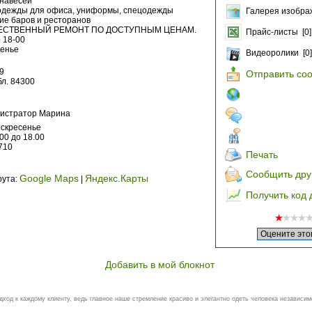
анавесей
одежды для офиса, униформы, спецодежды
Галерея изобра
ие баров и ресторанов
ЕСТВЕННЫЙ РЕМОНТ ПО ДОСТУПНЫМ ЦЕНАМ.
Прайс-листы [0]
 18-00
сенье
Видеоролики [0]
9
Отправить со
л. 84300
нистратор Марина
оскресенье
00 до 18.00
710
Печать
Сообщить дру
Google Maps
Яндекс.Карты
рута:
|
Получить код 
Добавить в мой блокнот
ход к каждому клиенту, ведь главное наше стремление красиво и элегантно одеть человека независимо 