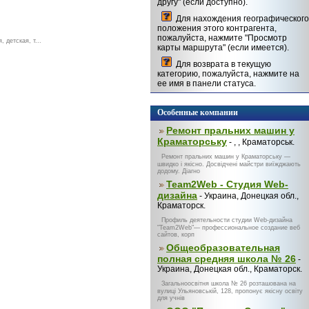
другу" (если доступно).
Для нахождения географического
положения этого контрагента,
пожалуйста, нажмите "Просмотр
детская, т...
карты маршрута" (если имеется).
Для возврата в текущую
категорию, пожалуйста, нажмите на
ее имя в панели статуса.
Особенные компании
Ремонт пральних машин у
Краматорську
- , , Краматорськ.
Ремонт пральних машин у Краматорську —
швидко і якісно. Досвідчені майстри виїжджають
додому. Діагно
Team2Web - Студия Web-
дизайна
- Украина, Донецкая обл.,
Краматорск.
Профиль деятельности студии Web-дизайна
"Team2Web"— профессиональное создание веб
сайтов, корп
Общеобразовательная
полная средняя школа № 26
-
Украина, Донецкая обл., Краматорск.
Загальноосвітня школа № 26 розташована на
вулиці Ульяновській, 128, пропонує якісну освіту
для учнів