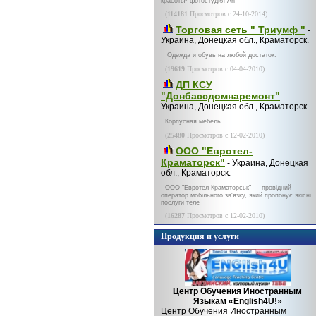
красоты* фотостудия An
(
114181
Просмотров с 24-10-2014)
Торговая сеть " Триумф "
-
Украина, Донецкая обл., Краматорск.
Одежда и обувь на любой достаток.
(
19619
Просмотров с 04-04-2010)
ДП КСУ
"Донбассдомнаремонт"
-
Украина, Донецкая обл., Краматорск.
Корпусная мебель.
(
25480
Просмотров с 12-02-2010)
ООО "Евротел-
Краматорск"
- Украина, Донецкая
обл., Краматорск.
ООО "Евротел-Краматорськ" — провідний
оператор мобільного зв'язку, який пропонує якісні
послуги теле
(
16287
Просмотров с 12-02-2010)
Продукция и услуги
Центр Обучения Иностранным
Языкам «English4U!»
Центр Обучения Иностранным