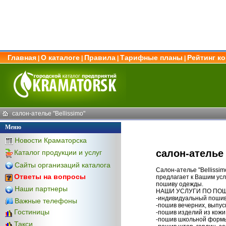
Главная
О каталоге
Правила
Тарифные планы
Рейтинг к
|
|
|
|
салон-ателье "Bellissimo"
Меню
Новости Краматорска
салон-ателье 
Каталог продукции и услуг
Сайты организаций каталога
Салон-ателье "Bellissi
Ответы на вопросы
предлагает к Вашим усл
пошиву одежды.
Наши партнеры
НАШИ УСЛУГИ ПО ПОШ
-индивидуальный пошив
Важные телефоны
-пошив вечерних, выпус
Гостиницы
-пошив изделий из кожи 
-пошив школьной форм
Такси