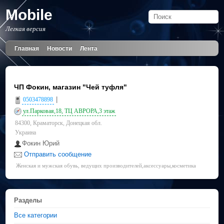
Mobile
Легкая версия
Главная
Новости
Лента
ЧП Фокин, магазин "Чей туфля"
|
0503478898
ул.Парковая,18, ТЦ АВРОРА,3 этаж
84300, Краматорск, Донецкая обл.
Украина
Фокин Юрий
Отправить сообщение
Женская и мужская обувь, ведущих производителей,аксессуары,косметика
Разделы
Все категории