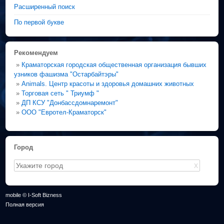
Расширенный поиск
По первой букве
Рекомендуем
»
Краматорская городская общественная организация бывших
узников фашизма "Остарбайтэры"
»
Animals. Центр красоты и здоровья домашних животных
»
Торговая сеть " Триумф "
»
ДП КСУ "Донбассдомнаремонт"
»
ООО "Евротел-Краматорск"
Город
X
mobile © I-Soft Bizness
Полная версия