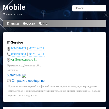
Mobile
Легкая версия
Главная
Новости
Лента
IT-Service
|
|
0505599063
0676194011
|
|
0505599063
0676194011
ул. Вознесенского 31
Краматорск, Донецкая обл.
Украина
609943418
Отправить сообщение
Продажа компьютерной и офисной техники,продажа кондиционеров,ремонт
компьютеров и копировальной техники,установка систем непрерывной подачи
чернил и многое другое.