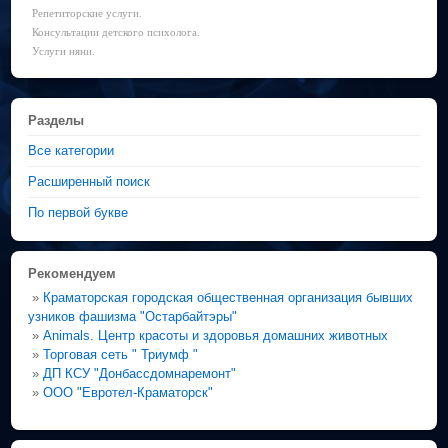
Репетиторские услуги.
Консультации детского психолога.
Услуги няни.
Разделы
Все категории
Расширенный поиск
По первой букве
Рекомендуем
»
Краматорская городская общественная организация бывших
узников фашизма "Остарбайтэры"
»
Animals. Центр красоты и здоровья домашних животных
»
Торговая сеть " Триумф "
»
ДП КСУ "Донбассдомнаремонт"
»
ООО "Евротел-Краматорск"